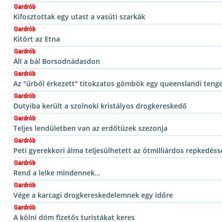
Gardrób
Kifosztottak egy utast a vasúti szarkák
Gardrób
Kitört az Etna
Gardrób
Áll a bál Borsodnádasdon
Gardrób
Az "űrből érkezett" titokzatos gömbök egy queenslandi teng
Gardrób
Dutyiba került a szolnoki kristályos drogkereskedő
Gardrób
Teljes lendületben van az erdőtüzek szezonja
Gardrób
Peti gyerekkori álma teljesülhetett az ötmilliárdos repkedéss
Gardrób
Rend a lelke mindennek…
Gardrób
Vége a karcagi drogkereskedelemnek egy időre
Gardrób
A kölni dóm fizetős turistákat keres