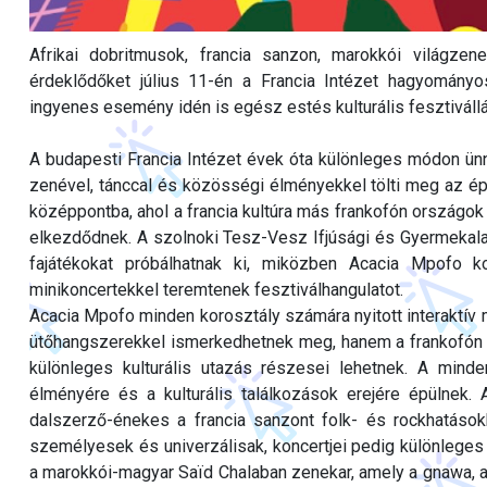
Afrikai dobritmusok, francia sanzon, marokkói világzen
érdeklődőket július 11-én a Francia Intézet hagyományo
ingyenes esemény idén is egész estés kulturális fesztivállá 
A budapesti Francia Intézet évek óta különleges módon ünne
zenével, tánccal és közösségi élményekkel tölti meg az épüle
középpontba, ahol a francia kultúra más frankofón országok
elkezdődnek. A szolnoki Tesz-Vesz Ifjúsági és Gyermekalap
fajátékokat próbálhatnak ki, miközben Acacia Mpofo
minikoncertekkel teremtenek fesztiválhangulatot.
Acacia Mpofo minden korosztály számára nyitott interaktív
ütőhangszerekkel ismerkedhetnek meg, hanem a frankofón A
különleges kulturális utazás részesei lehetnek. A min
élményére és a kulturális találkozások erejére épülnek. A
dalszerző-énekes a francia sanzont folk- és rockhatások
személyesek és univerzálisak, koncertjei pedig különlege
a marokkói-magyar Saïd Chalaban zenekar, amely a gnawa, a