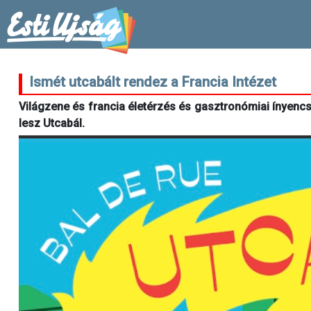
Ismét utcabált rendez a Francia Intézet
Világzene és francia életérzés és gasztronómiai ínyencsé
lesz Utcabál.