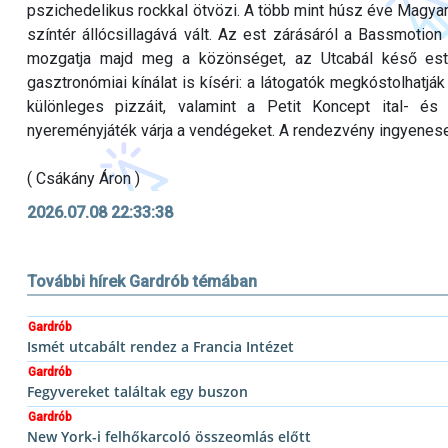
pszichedelikus rockkal ötvözi. A több mint húsz éve Magyar
színtér állócsillagává vált. Az est zárásáról a Bassmotio
mozgatja majd meg a közönséget, az Utcabál késő estig
gasztronómiai kínálat is kíséri: a látogatók megkóstolhatják
különleges pizzáit, valamint a Petit Koncept ital- és
nyereményjáték várja a vendégeket. A rendezvény ingyenese
( Csákány Áron )
2026.07.08 22:33:38
További hírek Gardrób témában
Gardrób
Ismét utcabált rendez a Francia Intézet
Gardrób
Fegyvereket találtak egy buszon
Gardrób
New York-i felhőkarcoló összeomlás előtt