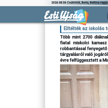
2026.08.06 Csütörtök, Berta, Bettina napja
Elítélték az iskolás 
Több mint 2700 diákna
fiatal miskolci kamas
robbantással fenyegető 
tárgyalásról való jogáról
évre felfüggesztett a Mi