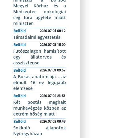
Megyei Kórház és a
Medcenter onkológiai
cég fura ügylete miatt
miniszter
Belföld
2026.07.04 08:12
Társadalmi egyeztetés
Belföld
2026.07.03 15:00
Futószalagon hamisított
egy állatorvos és
asszisztense
Belföld
2026.07.03 09:57
A Bukás anatómiája – az
elmúlt 16 év legújabb
elemzése
Belföld
2026.07.02 23:53
Két postás meghalt
munkavégzés közben az
extrém hőség miatt
Belföld
2026.07.02 08:48
Sokkoló állapotok
Nyíregyházán