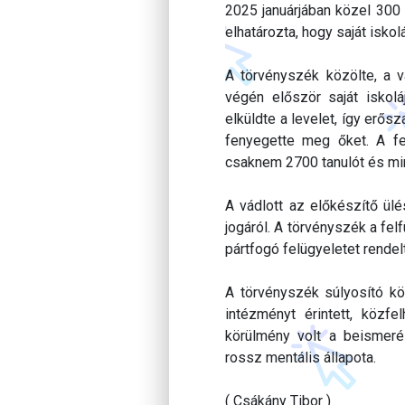
2025 januárjában közel 300
elhatározta, hogy saját iskolá
A törvényszék közölte, a v
végén először saját iskol
elküldte a levelet, így erő
fenyegette meg őket. A fen
csaknem 2700 tanulót és min
A vádlott az előkészítő ül
jogáról. A törvényszék a fe
pártfogó felügyeletet rendelt
A törvényszék súlyosító kö
intézményt érintett, közf
körülmény volt a beismeré
rossz mentális állapota.
( Csákány Tibor )