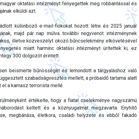
 magyar oktatási intézményt fenyegettek meg robbantással és
jának elküldi azt.
ádlott különböző e-mail-fiókokat hozott létre és 2025 január
ájának, majd pár nap múlva további negyvenöt intézménynek
szakos, illetve közveszélyt okozó bűncselekmény elkövetésével
yegetés miatt harminc oktatási intézményt ürítettek ki, ez
tegy 300 dolgozót érintett.
ésen beismerte bűnösségét és lemondott a tárgyaláshoz való
lfüggesztett szabadságvesztés mellett, a próbaidő tartama alatt
 el a kamasz terrorista mellé.
rülményként értékelte, hogy a fiatal cselekménye nagyszámú
elháborodást keltett és a köznyugalmat megzavarta. Enyhítő
se, megbánása, életkora, családi helyzete és ebből fakadó