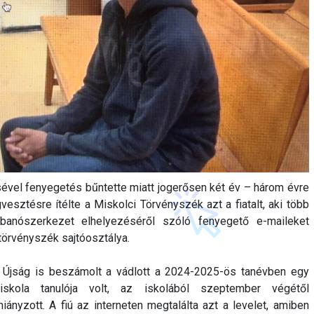
ével fenyegetés bűntette miatt jogerősen két év – három évre
esztésre ítélte a Miskolci Törvényszék azt a fiatalt, aki több
bbanószerkezet elhelyezéséről szóló fenyegető e-maileket
 törvényszék sajtóosztálya.
i Újság is beszámolt a vádlott a 2024-2025-ös tanévben egy
 iskola tanulója volt, az iskolából szeptember végétől
hiányzott. A fiú az interneten megtalálta azt a levelet, amiben