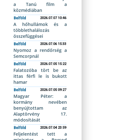
a Tanú film a
közmédiában
Belföld
2026.07.07 10:46
A hőhullámok és a
többlethalálozás
összefüggései
Belföld
2026.07.06 15:33
Nyomoz a rendőrség a
Semcorpnál
Belföld
2026.07.05 15:22
Falatozóba tört be az
ittas férfi le is bukott
hamar
Belföld
2026.07.05 09:27
Magyar Péter: a
kormány nevében
benyújtottam az
Alaptörvény 17.
módosítását
Belföld
2026.07.04 23:59
Feljelentést tett a
miniszter a Borsod