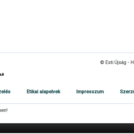
© Esti Újság - 
zelés
Etikai alapelvek
Impresszum
Szerz
ben!