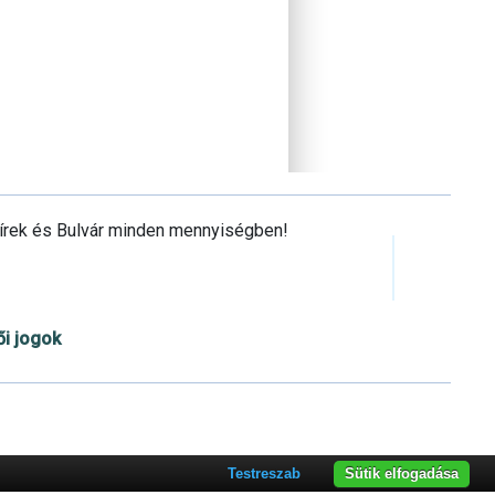
Hírek és Bulvár minden mennyiségben!
ői jogok
Cookie beállítások testre szabása
Testreszab
Sütik elfogadása