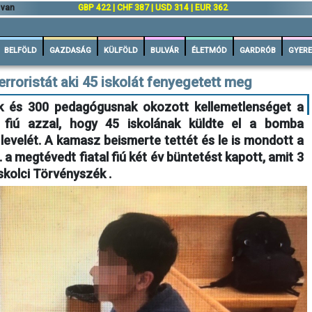
 van
GBP 422 | CHF 387 | USD 314 | EUR 362
BELFÖLD
GAZDASÁG
KÜLFÖLD
BULVÁR
ÉLETMÓD
GARDRÓB
GYERE
terroristát aki 45 iskolát fenyegetett meg
k és 300 pedagógusnak okozott kellemetlenséget a
z fiú azzal, hogy 45 iskolának küldte el a bomba
levelét. A kamasz beismerte tettét és le is mondott a
. a megtévedt fiatal fiú két év büntetést kapott, amit 3
skolci Törvényszék .