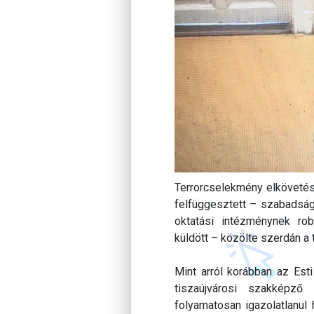
Terrorcselekmény elkövetés
felfüggesztett – szabadságv
oktatási intézménynek ro
küldött – közölte szerdán a
Mint arról korábban az Est
tiszaújvárosi szakképző
folyamatosan igazolatlanul 