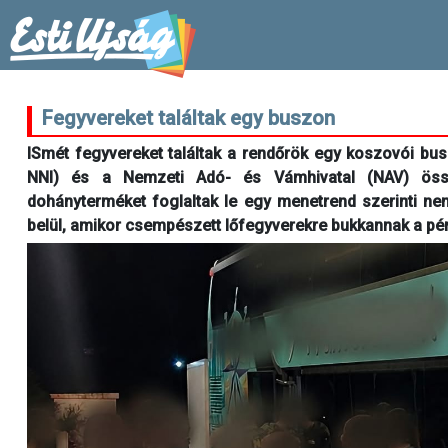
Fegyvereket találtak egy buszon
ISmét fegyvereket találtak a rendőrök egy koszovói b
NNI) és a Nemzeti Adó- és Vámhivatal (NAV) össz
dohányterméket foglaltak le egy menetrend szerinti ne
belül, amikor csempészett lőfegyverekre bukkannak a pé