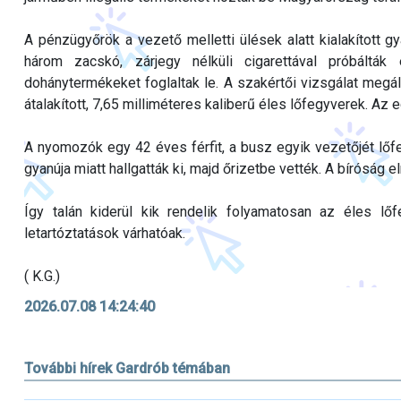
A pénzügyőrök a vezető melletti ülések alatt kialakított g
három zacskó, zárjegy nélküli cigarettával próbálták
dohánytermékeket foglaltak le. A szakértői vizsgálat megáll
átalakított, 7,65 milliméteres kaliberű éles lőfegyverek. Az e
A nyomozók egy 42 éves férfit, a busz egyik vezetőjét lőf
gyanúja miatt hallgatták ki, majd őrizetbe vették. A bíróság el
Így talán kiderül kik rendelik folyamatosan az éles l
letartóztatások várhatóak.
( K.G.)
2026.07.08 14:24:40
További hírek Gardrób témában