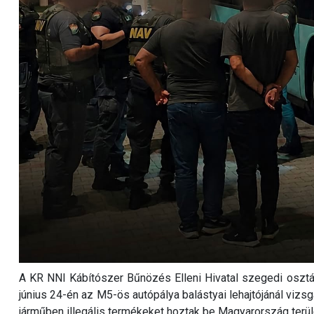
A KR NNI Kábítószer Bűnözés Elleni Hivatal szegedi oszt
június 24-én az M5-ös autópálya balástyai lehajtójánál vizsg
járműben illegális termékeket hoztak be Magyarország terül