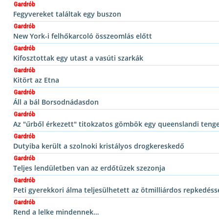
Gardrób
Fegyvereket találtak egy buszon
Gardrób
New York-i felhőkarcoló összeomlás előtt
Gardrób
Kifosztottak egy utast a vasúti szarkák
Gardrób
Kitört az Etna
Gardrób
Áll a bál Borsodnádasdon
Gardrób
Az "űrből érkezett" titokzatos gömbök egy queenslandi teng
Gardrób
Dutyiba került a szolnoki kristályos drogkereskedő
Gardrób
Teljes lendületben van az erdőtüzek szezonja
Gardrób
Peti gyerekkori álma teljesülhetett az ötmilliárdos repkedéss
Gardrób
Rend a lelke mindennek…