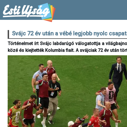
Svájc 72 év után a vébé legjobb nyolc csapa
Történelmet írt Svájc labdarúgó válogatottja a világbajn
közé és kiejtették Kolumbia fiait. A svájciak 72 év után tör