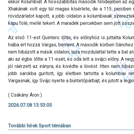
ekkor Kolumbiát. A hosszabbítás második félidejében az egyr
Xhakának volt egy túl magas kísérlete, de a 115. percben
rövidzárlatot kapott, a jobb oldalon a kolumbiaiak szerezt
kapu fölé, mellé tekert. A maradék percekben sem jött össze 
Az első 11-est Quintero lőtte, és előnyhöz is juttatta Kol
hiába ért hozzá Vargas, bement. A második körben Sánchez ór
nem hibázott a másik oldalon, laza mozdulattal tette a bal 
aki az égbe lőtte a 11-esét, és oda lett a svájci előny. A n
jól ráérzett az irányra, és kivédte a lövést. Itten nem hib
jobb sarokba gurított, így életben tartotta a kolumbiai 
Vargasnak, így Svájc nyerte a büntetőpárbajt, és jutott a legj
( Csákány Áron )
2026.07.08 13:53:05
További hírek Sport témában