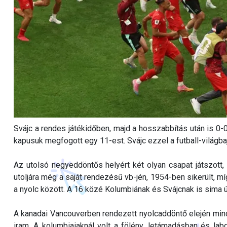
Svájc a rendes játékidőben, majd a hosszabbítás után is 0-0
kapusuk megfogott egy 11-est. Svájc ezzel a futball-világba
Az utolsó negyeddöntős helyért két olyan csapat játszott,
utoljára még a saját rendezésű vb-jén, 1954-ben sikerült, 
a nyolc között. A 16 közé Kolumbiának és Svájcnak is sima ú
A kanadai Vancouverben rendezett nyolcaddöntő elején mind
iram. A kolumbiaiaknál volt a fölény, letámadásban és lab