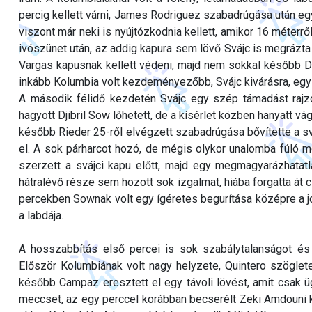
percig kellett várni, James Rodriguez szabadrúgása után eg
viszont már neki is nyújtózkodnia kellett, amikor 16 méterrő
ivószünet után, az addig kapura sem lövő Svájc is megrázta 
Vargas kapusnak kellett védeni, majd nem sokkal később Da
inkább Kolumbia volt kezdeményezőbb, Svájc kivárásra, egy k
A második félidő kezdetén Svájc egy szép támadást rajzol
hagyott Djibril Sow lőhetett, de a kísérlet közben hanyatt v
később Rieder 25-ről elvégzett szabadrúgása bővítette a sváj
el. A sok párharcot hozó, de mégis olykor unalomba fúló me
szerzett a svájci kapu előtt, majd egy megmagyarázhatatla
hátralévő része sem hozott sok izgalmat, hiába forgatta át 
percekben Sownak volt egy ígéretes begurítása középre a job
a labdája.
A hosszabbítás első percei is sok szabálytalanságot és 
Először Kolumbiának volt nagy helyzete, Quintero szöglete 
később Campaz eresztett el egy távoli lövést, amit csak üg
meccset, az egy perccel korábban becserélt Zeki Amdouni 