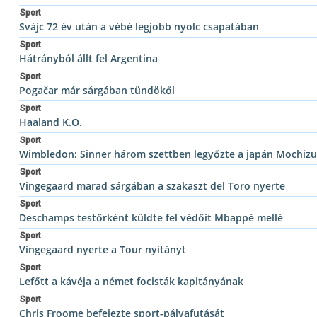
Sport
Svájc 72 év után a vébé legjobb nyolc csapatában
Sport
Hátrányból állt fel Argentina
Sport
Pogačar már sárgában tündökől
Sport
Haaland K.O.
Sport
Wimbledon: Sinner három szettben legyőzte a japán Mochizu
Sport
Vingegaard marad sárgában a szakaszt del Toro nyerte
Sport
Deschamps testőrként küldte fel védőit Mbappé mellé
Sport
Vingegaard nyerte a Tour nyitányt
Sport
Lefőtt a kávéja a német focisták kapitányának
Sport
Chris Froome befejezte sport-pályafutását