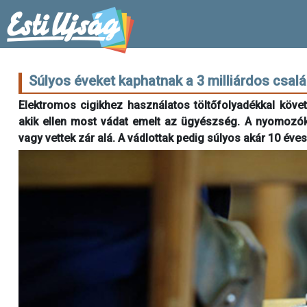
Súlyos éveket kaphatnak a 3 milliárdos csalá
Elektromos cigikhez használatos töltőfolyadékkal követt
akik ellen most vádat emelt az ügyészség. A nyomozók 
vagy vettek zár alá. A vádlottak pedig súlyos akár 10 éve