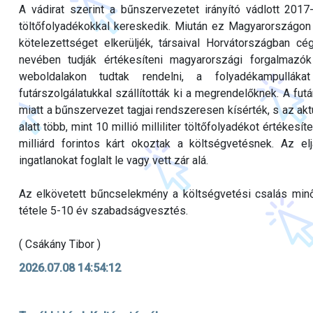
A vádirat szerint a bűnszervezetet irányító vádlott 2017
töltőfolyadékokkal kereskedik. Miután ez Magyarországon
kötelezettséget elkerüljék, társaival Horvátországban cég
nevében tudják értékesíteni magyarországi forgalmazó
weboldalakon tudtak rendelni, a folyadékampullák
futárszolgálatukkal szállították ki a megrendelőknek. A fu
miatt a bűnszervezet tagjai rendszeresen kísérték, s az akt
alatt több, mint 10 millió milliliter töltőfolyadékot értékesí
milliárd forintos kárt okoztak a költségvetésnek. Az 
ingatlanokat foglalt le vagy vett zár alá.
Az elkövetett bűncselekmény a költségvetési csalás minő
tétele 5-10 év szabadságvesztés.
( Csákány Tibor )
2026.07.08 14:54:12