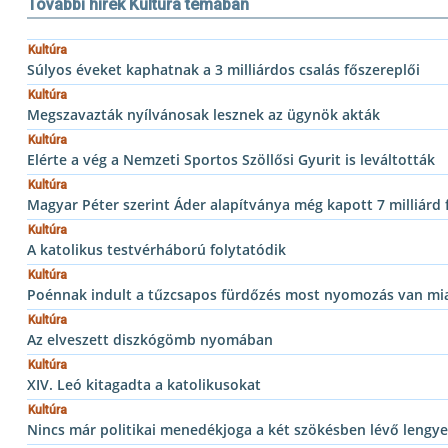
További hírek Kultúra témában
Kultúra
Súlyos éveket kaphatnak a 3 milliárdos csalás főszereplői
Kultúra
Megszavazták nyílvánosak lesznek az ügynök akták
Kultúra
Elérte a vég a Nemzeti Sportos Szöllősi Gyurit is leváltották
Kultúra
Magyar Péter szerint Áder alapítványa még kapott 7 milliárd f
Kultúra
A katolikus testvérháború folytatódik
Kultúra
Poénnak indult a tűzcsapos fürdőzés most nyomozás van mi
Kultúra
Az elveszett diszkógömb nyomában
Kultúra
XIV. Leó kitagadta a katolikusokat
Kultúra
Nincs már politikai menedékjoga a két szökésben lévő lengye