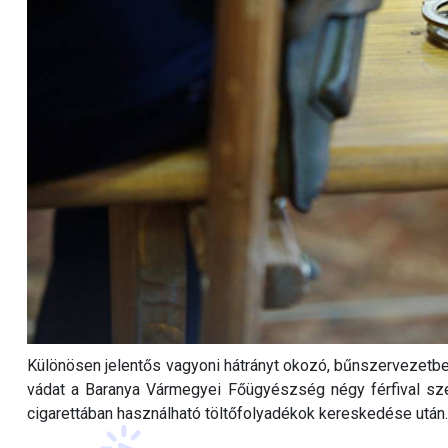
Különösen jelentős vagyoni hátrányt okozó, bűnszervezetbe
vádat a Baranya Vármegyei Főügyészség négy férfival sz
cigarettában használható töltőfolyadékok kereskedése után.