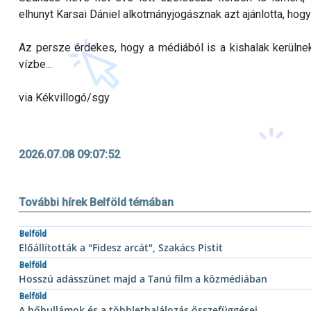
elhunyt Karsai Dániel alkotmányjogásznak azt ajánlotta, ho
Az persze érdekes, hogy a médiából is a kishalak kerülne
vízbe...
via Kékvillogó/sgy
2026.07.08 09:07:52
További hírek Belföld témában
Belföld
Előállították a "Fidesz arcát", Szakács Pistit
Belföld
Hosszú adásszünet majd a Tanú film a közmédiában
Belföld
A hőhullámok és a többlethalálozás összefüggései