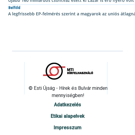
Újabb 160 milliárdos csontváz esett ki Lázár is erő nyerő volt
Belföld
A legfrissebb EP-felmérés szerint a magyarok az uniós átlagn
© Esti Újság - Hírek és Bulvár minden
mennyiségben!
Adatkezelés
Etikai alapelvek
Impresszum