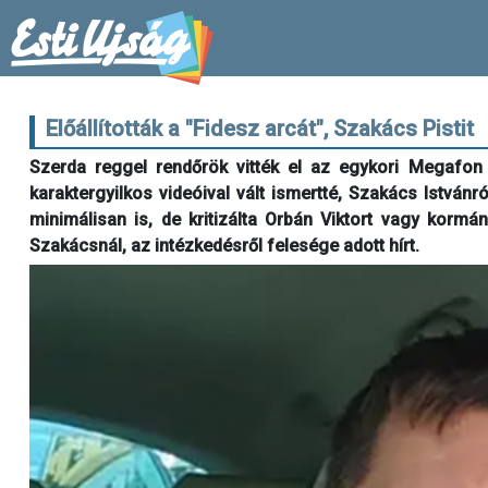
Előállították a "Fidesz arcát", Szakács Pistit
Szerda reggel rendőrök vitték el az egykori Megafo
karaktergyilkos videóival vált ismertté, Szakács Istvánró
minimálisan is, de kritizálta Orbán Viktort vagy kormán
Szakácsnál, az intézkedésről felesége adott hírt.