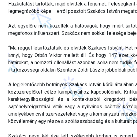
Házkutatást tartottak, majd elvitték a férjemet. Feleségké
legmegrázóbb képe – erről posztolt Szakács István megafono
Azt egyelőre nem közölték a hatóságok, hogy miért tartott
megafonos influenszert. Szakács nem sokkal felesége bejegyzé
“Ma reggel letartóztatták és elvitték Szakács Istvánt. Hét re
annyi, hogy Orbán Viktor mellett áll. És hogy 147 ezer köv
határokat, a nemzeti ellenállást azonban soha nem tudják fe
írta közösségi oldalán Szentesi Zöldi László jobboldali publi
A legjelentősebb botrányok Szakács István körül általában
közszereplőket célzó kampányaihoz kapcsolódnak. Kritikus
karaktergyilkosságtól és a kontextusból kiragadott id
sajtóhelyreigazítási viták vagy a nyilvános csörték közép
amelyekben civil szervezeteket vagy a kormányzati intézked
közvélemény egy része a szólásszabadság és a kulturált pol
Szakács neve két éve lett szélesebb körben is ismert,