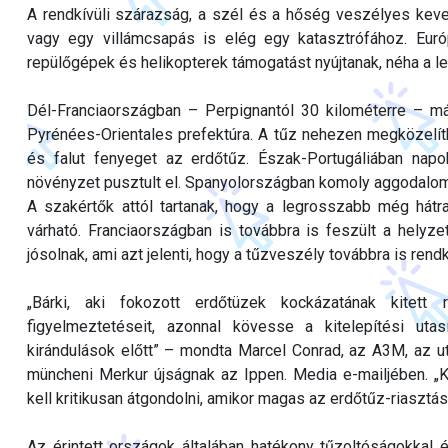
A rendkívüli szárazság, a szél és a hőség veszélyes kever
vagy egy villámcsapás is elég egy katasztrófához. Euró
repülőgépek és helikopterek támogatást nyújtanak, néha a l
Dél-Franciaországban – Perpignantól 30 kilométerre – már
Pyrénées-Orientales prefektúra. A tűz nehezen megközelíth
és falut fenyeget az erdőtűz. Észak-Portugáliában napo
növényzet pusztult el. Spanyolországban komoly aggodalomra 
A szakértők attól tartanak, hogy a legrosszabb még hát
várható. Franciaországban is továbbra is feszült a hely
jósolnak, ami azt jelenti, hogy a tűzveszély továbbra is rend
„Bárki, aki fokozott erdőtüzek kockázatának kitett
figyelmeztetéseit, azonnal kövesse a kitelepítési utas
kirándulások előtt” – mondta Marcel Conrad, az A3M, az u
müncheni Merkur újságnak az Ippen. Media e-mailjében. „K
kell kritikusan átgondolni, amikor magas az erdőtűz-riasztási
Az érintett országok általában hatékony tűzoltóságokkal és