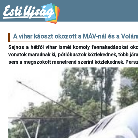
A vihar káoszt okozott a MÁV-nál és a Volánn
Sajnos a hétfői vihar ismét komoly fennakadásokat ok
vonatok maradnak ki, pótlóbuszok közlekednek, több jára
sem a megszokott menetrend szerint közlekednek. Persze,