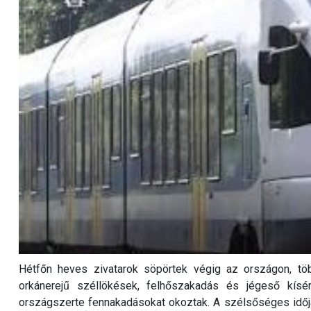
Hétfőn heves zivatarok söpörtek végig az országon, töb
orkánerejű széllökések, felhőszakadás és jégeső kísér
országszerte fennakadásokat okoztak. A szélsőséges időj