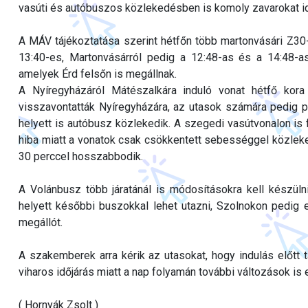
vasúti és autóbuszos közlekedésben is komoly zavarokat id
A MÁV tájékoztatása szerint hétfőn több martonvásári Z30-
13:40-es, Martonvásárról pedig a 12:48-as és a 14:48-as
amelyek Érd felsőn is megállnak.
A Nyíregyházáról Mátészalkára induló vonat hétfő kora
visszavontatták Nyíregyházára, az utasok számára pedig pó
helyett is autóbusz közlekedik. A szegedi vasútvonalon is
hiba miatt a vonatok csak csökkentett sebességgel közleke
30 perccel hosszabbodik.
A Volánbusz több járatánál is módosításokra kell készül
helyett későbbi buszokkal lehet utazni, Szolnokon pedig 
megállót.
A szakemberek arra kérik az utasokat, hogy indulás előtt t
viharos időjárás miatt a nap folyamán további változások is 
( Hornyák Zsolt )