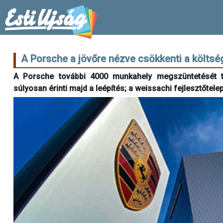
A Porsche a jövőre nézve csökkenti a költsé
A Porsche további 4000 munkahely megszüntetését te
súlyosan érinti majd a leépítés; a weissachi fejlesztőte