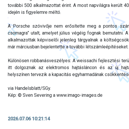
további 500 alkalmazottat érint. A most napvilágra került
idején is figyelemre méltó.
A Porsche szóvivője nem erősítette meg a pontos számo
csomagra” utalt, amelyet július végéig fognak bemutatni. A
alkalmazottak képviselői jelenleg tárgyalnak a költségcsö
már márciusban bejelentette a további létszámleépítéseket.
Különösen robbanásveszélyes: A weissachi fejlesztési terüle
itt dolgoznak az elektromos hajtásláncon és az új haj
helyszínen tervezik a kapacitás egyharmadának csökkentés
via Handelsblatt/SGy.
Kép: © Sven Severing a www.imago-images.de
2026.07.06 10:21:14