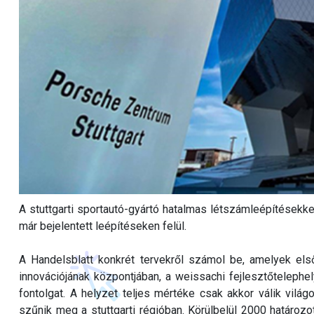
A stuttgarti sportautó-gyártó hatalmas létszámleépítések
már bejelentett leépítéseken felül.
A Handelsblatt konkrét tervekről számol be, amelyek els
innovációjának központjában, a weissachi fejlesztőtelephe
fontolgat. A helyzet teljes mértéke csak akkor válik vilá
szűnik meg a stuttgarti régióban. Körülbelül 2000 határozot