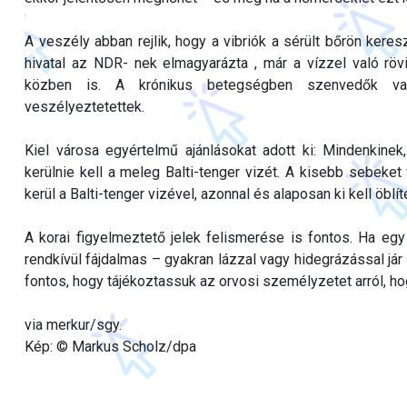
A veszély abban rejlik, hogy a vibriók a sérült bőrön kere
hivatal az NDR- nek elmagyarázta , már a vízzel való r
közben is. A krónikus betegségben szenvedők vag
veszélyeztetettek.
Kiel városa egyértelmű ajánlásokat adott ki: Mindenkinek
kerülnie kell a meleg Balti-tenger vizét. A kisebb sebeket
kerül a Balti-tenger vizével, azonnal és alaposan ki kell öblít
A korai figyelmeztető jelek felismerése is fontos. Ha egy
rendkívül fájdalmas – gyakran lázzal vagy hidegrázással jár
fontos, hogy tájékoztassuk az orvosi személyzetet arról, hog
via merkur/sgy.
Kép: © Markus Scholz/dpa