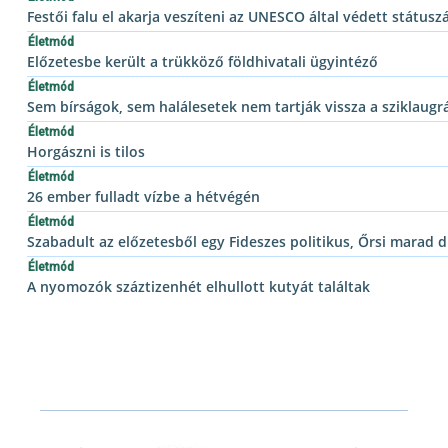
Festői falu el akarja veszíteni az UNESCO által védett státusz
Életmód
Előzetesbe került a trükköző földhivatali ügyintéző
Életmód
Sem bírságok, sem halálesetek nem tartják vissza a sziklaugr
Életmód
Horgászni is tilos
Életmód
26 ember fulladt vízbe a hétvégén
Életmód
Szabadult az előzetesből egy Fideszes politikus, Őrsi marad 
Életmód
A nyomozók száztizenhét elhullott kutyát találtak