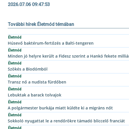
2026.07.06 09:47:53
További hírek Életmód témában
Életmód
Húsevő baktérum-fertőzés a Balti-tengeren
Életmód
Minden jó helyre került a Fidesz szerint a Hankó fekete mill
Életmód
Szökés a Biodómból
Életmód
Transz nő a nudista fürdőben
Életmód
Lebuktak a barack tolvajok
Életmód
A polgármester burkája miatt küldte ki a migráns nőt
Életmód
Sokkoló nyugattat le a rendőrökre támadó bliccelő franciát
Életmód