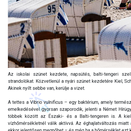
Az iskolai szünet kezdete, napsütés, balti-tengeri sze
strandolókat. Közvetlenül a nyári szünet kezdetére Kiel, Sc
Akinek nyílt sebbe van, kerülje a vizet.
A tettes a Vibrio vulnificus – egy baktérium, amely termé
emelkedésével gyorsan szaporodik, jelenti a Német Hírügy
többek között az Északi- és a Balti-tengeren is. A kie
vízhőmérsékletnél válik aktívvá. Az éghajlatváltozás miatt
ekkor jelentősen megnőhet – és még ha a hőmérséklet ezt kö