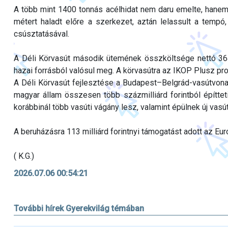
A több mint 1400 tonnás acélhidat nem daru emelte, hanem 
métert haladt előre a szerkezet, aztán lelassult a temp
csúsztatásával.
A Déli Körvasút második ütemének összköltsége nettó 364,5
hazai forrásból valósul meg. A körvasútra az IKOP Plusz prog
A Déli Körvasút fejlesztése a Budapest–Belgrád-vasútvonal
magyar állam összesen több százmilliárd forintból építteti
korábbinál több vasúti vágány lesz, valamint épülnek új vasút
A beruházásra 113 milliárd forintnyi támogatást adott az Eur
( K.G.)
2026.07.06 00:54:21
További hírek Gyerekvilág témában