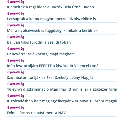
Gyerekvilág
Kiemelték a régi hidat a Bartók Béla útnál Budán
Gyerekvilág
Lecsaptak a kamu magyar eperrel bizniszelőkre is
Gyerekvilág
Már a nyolcévesek is függőségi klinikákra kerülnek
Gyerekvilág
Baj van tilos fürödni a Szelidi tóban
Gyerekvilág
Denevérrel találkozott, majd meghalt…
Gyerekvilág
Idén lesz utoljára EFFOTT a kiszáradó Velencei tónál
Gyerekvilág
Szombaton tartják az Ezer Székely Leány Napját
Gyerekvilág
16 évnyi diszkrimináció után már itthon is jár a százezer for
Gyerekvilág
Kiszáradásban halt meg egy ikerpár – az anya 18 órára magu
Gyerekvilág
Félmilliárdos csapást mért a NAV