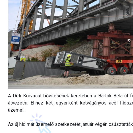
A Déli Körvasút bővítésének keretében a Bartók Béla út f
átvezetni. Ehhez két, egyenként kétvágányos acél hídsz
üzemel.
Az új híd már üzemelő szerkezetét január végén csúsztatták a