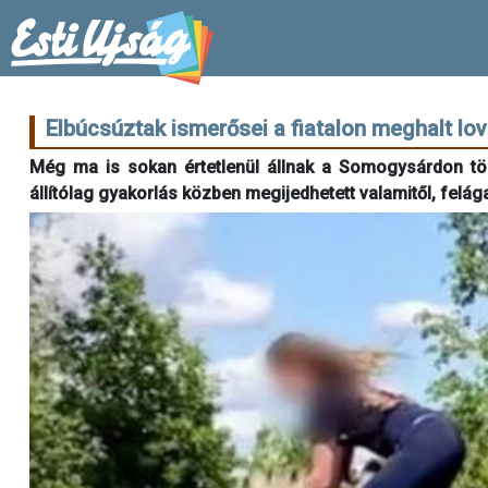
Elbúcsúztak ismerősei a fiatalon meghalt lov
Még ma is sokan értetlenül állnak a Somogysárdon tört
állítólag gyakorlás közben megijedhetett valamitől, felág