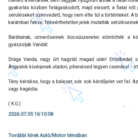
mellett a kérdések sem hagyják nyugodni annak a fiatal nőnek
gyakorlás közben felágaskodott, majd elesett, a fiatal nő
sérüléseket szenvedett, hogy nem élte túl a történteket. A b
karámban fekve, félreérthetetlen jelek mutatták sérüléseine
Barátainak, ismerőseinek búcsúüzenetei elöntötték a k
gyászolják Vandát.
Drága Vanda, nagy űrt hagytál magad után! Emlékedet s
Angyalok kísérjenek utadon, pihenésed legyen csendes! - írt
Tény kérdése, hogy a baleset sok sok kérdőjelet vet fel. A
vagy tragédia.
( K.G.)
2026.07.05 16:10:08
További hírek Autó/Motor témában