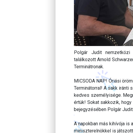
Polgár Judit nemzetközi
találkozott Arnold Schwarzen
Terminátronak.
MICSODA NAP! Óriási öröm vo
Terminátorral! A sakk iránt
kedves személyisége. Megm
értük! Sokat sakkozik, hogy 
bejegyzésében Polgár Judit
A napokban más kihívója is
miniszterelnökkel is játszott