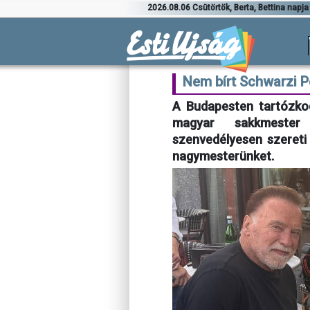
2026.08.06 Csütörtök, Berta, Bettina napja
Nem bírt Schwarzi P
A Budapesten tartózkod
magyar sakkmester 
szenvedélyesen szereti a
nagymesterünket.