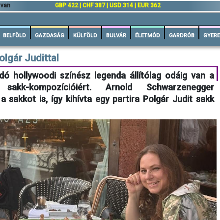
 van
GBP 422 | CHF 387 | USD 314 | EUR 362
BELFÖLD
GAZDASÁG
KÜLFÖLD
BULVÁR
ÉLETMÓD
GARDRÓB
GYERE
olgár Judittal
ó hollywoodi színész legenda állítólag odáig van a
sakk-kompozícióiért. Arnold Schwarzenegger
 sakkot is, így kihívta egy partira Polgár Judit sakk