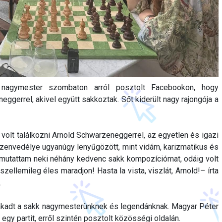
 nagymester szombaton arról posztolt Facebookon, hogy
eggerrel, akivel együtt sakkoztak. Sőt kiderült nagy rajongója a
lt találkozni Arnold Schwarzeneggerrel, az egyetlen és igazi
i szenvedélye ugyanúgy lenyűgözött, mint vidám, karizmatikus és
utattam neki néhány kedvenc sakk kompozíciómat, odáig volt
szellemileg éles maradjon! Hasta la vista, viszlát, Arnold!– írta
.
 akadt a sakk nagymesterünknek és legendánknak. Magyar Péter
 egy partit, erről szintén posztolt közösségi oldalán.