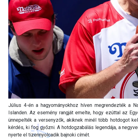
Július 4-én a hagyományokhoz híven megrendezték a Na
Islanden. Az esemény rangját emelte, hogy ezúttal az Egy
ünnepelték a versenyzők, akiknek minél több hotdogot kell
kérdés, ki fog győzni. A hotdogzabálás legendája, a negyv
nyerte el tizennyolcadik bajnoki címét.