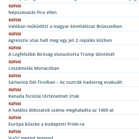
Külföld
Népszavazás Fico ellen
Külföld
Valóban működött a magyar kémhálózat Brüsszelben
Külföld
Agresszív utas halt meg egy Jet-2 repülés közben
Külföld
A Legfelsőbb Bíróság elutasította Trump döntését
Külföld
Leszámolás Monacóban
Külföld
Sárlavina Dél-Tirolban – Az osztrák hadsereg evakuált
Külföld
Kanada focistái történelmet írtak
Külföld
A halálos áldozatok száma meghaladta az 1400-at
Külföld
Európa büszke a budapesti Pride-ra
Külföld
Vučić megint lemond