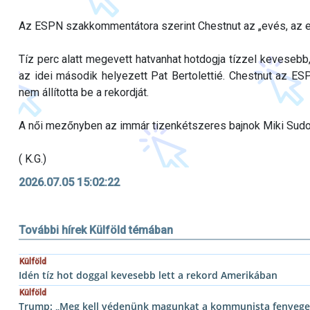
Az ESPN szakkommentátora szerint Chestnut az „evés, az e
Tíz perc alatt megevett hatvanhat hotdogja tízzel kevesebb, 
az idei második helyezett Pat Bertolettié. Chestnut az E
nem állította be a rekordját.
A női mezőnyben az immár tizenkétszeres bajnok Miki Sud
( K.G.)
2026.07.05 15:02:22
További hírek Külföld témában
Külföld
Idén tíz hot doggal kevesebb lett a rekord Amerikában
Külföld
Trump: „Meg kell védenünk magunkat a kommunista fenyeget