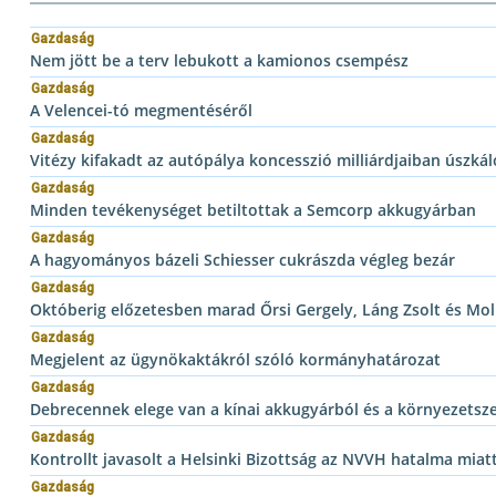
Gazdaság
Nem jött be a terv lebukott a kamionos csempész
Gazdaság
A Velencei-tó megmentéséről
Gazdaság
Vitézy kifakadt az autópálya koncesszió milliárdjaiban úszká
Gazdaság
Minden tevékenységet betiltottak a Semcorp akkugyárban
Gazdaság
A hagyományos bázeli Schiesser cukrászda végleg bezár
Gazdaság
Októberig előzetesben marad Őrsi Gergely, Láng Zsolt és Moln
Gazdaság
Megjelent az ügynökaktákról szóló kormányhatározat
Gazdaság
Debrecennek elege van a kínai akkugyárból és a környezets
Gazdaság
Kontrollt javasolt a Helsinki Bizottság az NVVH hatalma miat
Gazdaság