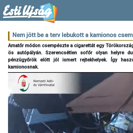
Nem jött be a terv lebukott a kamionos cse
Amatőr módon csempészte a cigarettát egy Törökországbó
ös autópályán. Szerencsétlen sofőr olyan helyre du
pénzügyőrök elött jól ismert rejtekhelyek. Így has
kamionosnak.