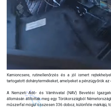
Kamioncsere, rutinellenőrzés és a jól ismert rejtekhel
tartogatott dohánytermékeket, amelyeket a pénzügyőrök az 
A Nemzeti Adó- és Vámhivatal (NAV) Bevetési Igazgat
állomásán állítottak meg egy Törökországból Németországb
műszerfal mögül összesen 336 doboz, különféle márkájú, törö