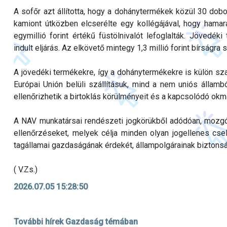
A sofőr azt állította, hogy a dohánytermékek közül 30 dobo
kamiont útközben elcserélte egy kollégájával, hogy ham
egymillió forint értékű füstölnivalót lefoglalták. Jövedé
indult eljárás. Az elkövető mintegy 1,3 millió forint bírságra 
A jövedéki termékekre, így a dohánytermékekre is külön sz
Európai Unión belüli szállításuk, mind a nem uniós állam
ellenőrizhetik a birtoklás körülményeit és a kapcsolódó okm
A NAV munkatársai rendészeti jogkörükből adódóan, mozg
ellenőrzéseket, melyek célja minden olyan jogellenes cse
tagállamai gazdaságának érdekét, állampolgárainak biztonsá
( V.Zs.)
2026.07.05 15:28:50
További hírek Gazdaság témában