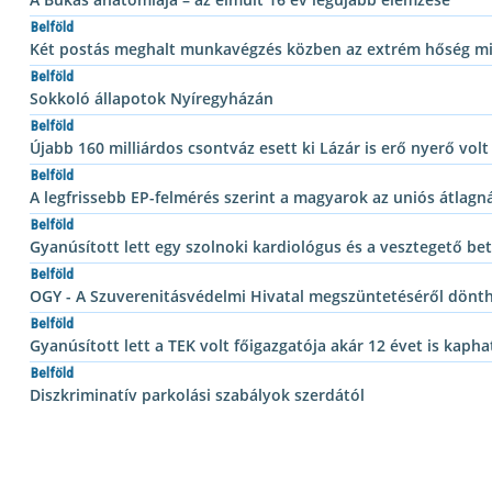
Belföld
Két postás meghalt munkavégzés közben az extrém hőség mi
Belföld
Sokkoló állapotok Nyíregyházán
Belföld
Újabb 160 milliárdos csontváz esett ki Lázár is erő nyerő volt
Belföld
A legfrissebb EP-felmérés szerint a magyarok az uniós átlagn
Belföld
Gyanúsított lett egy szolnoki kardiológus és a vesztegető bet
Belföld
OGY - A Szuverenitásvédelmi Hivatal megszüntetéséről dönt
Belföld
Gyanúsított lett a TEK volt főigazgatója akár 12 évet is kapha
Belföld
Diszkriminatív parkolási szabályok szerdától