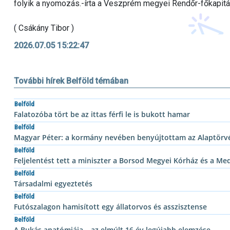
folyik a nyomozás.-írta a Veszprém megyei Rendőr-főkapit
( Csákány Tibor )
2026.07.05 15:22:47
További hírek Belföld témában
Belföld
Falatozóba tört be az ittas férfi le is bukott hamar
Belföld
Magyar Péter: a kormány nevében benyújtottam az Alaptörv
Belföld
Feljelentést tett a miniszter a Borsod Megyei Kórház és a Me
Belföld
Társadalmi egyeztetés
Belföld
Futószalagon hamisított egy állatorvos és asszisztense
Belföld
A Bukás anatómiája – az elmúlt 16 év legújabb elemzése