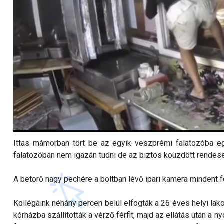
Ittas mámorban tört be az egyik veszprémi falatozóba egy f
falatozóban nem igazán tudni de az biztos köüzdött rendese
A betörő nagy pechére a boltban lévő ipari kamera mindent f
Kollégáink néhány percen belül elfogták a 26 éves helyi lak
kórházba szállították a vérző férfit, majd az ellátás után a n