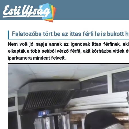
Falatozóba tört be az ittas férfi le is bukott
Nem volt jó napja annak az igencsak ittas férfinek, a
elkapták a több sebből vérző férfit, akit kórházba vittek
iparkamera mindent felvett.