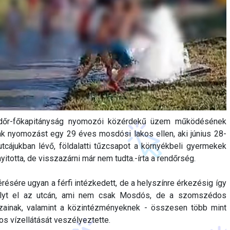
őr-főkapitányság nyomozói közérdekű üzem működésének
ak nyomozást egy 29 éves mosdósi lakos ellen, aki június 28-
utcájukban lévő, földalatti tűzcsapot a környékbeli gyermekek
totta, de visszazárni már nem tudta.-írta a rendőrség.
résére ugyan a férfi intézkedett, de a helyszínre érkezésig így
olyt el az utcán, ami nem csak Mosdós, de a szomszédos
ázainak, valamint a közintézményeknek - összesen több mint
s vízellátását veszélyeztette.