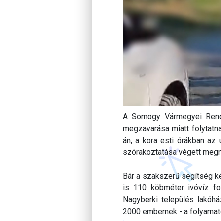
A Somogy Vármegyei Rend
megzavarása miatt folytatn
án, a kora esti órákban az 
szórakoztatása végett megnyi
Bár a szakszerű segítség ké
is 110 köbméter ivóvíz f
Nagyberki település lakóh
2000 embernek - a folyamato