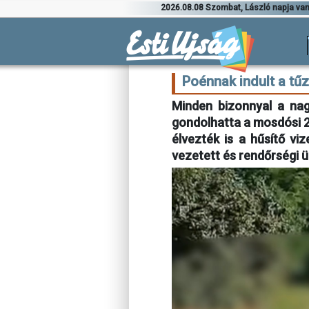
2026.08.08 Szombat, László napja va
Poénnak indult a t
Minden bizonnyal a nag
gondolhatta a mosdósi 29
élvezték is a hűsítő vi
vezetett és rendőrségi üg