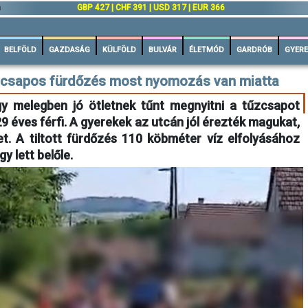
n
GBP 427 | CHF 391 | USD 317 | EUR 366
BELFÖLD
GAZDASÁG
KÜLFÖLD
BULVÁR
ÉLETMÓD
GARDRÓB
GYERE
űzcsapos fürdőzés most nyomozás van miatta
y melegben jó ötletnek tűnt megnyitni a tűzcsapot
 éves férfi. A gyerekek az utcán jól érezték magukat,
zet. A tiltott fürdőzés 110 köbméter víz elfolyásához
y lett belőle.