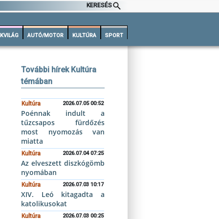
KERESÉS
KVILÁG
AUTÓ/MOTOR
KULTÚRA
SPORT
További hírek Kultúra
témában
Kultúra
2026.07.05 00:52
Poénnak indult a
tűzcsapos fürdőzés
most nyomozás van
miatta
Kultúra
2026.07.04 07:25
Az elveszett diszkógömb
nyomában
Kultúra
2026.07.03 10:17
XIV. Leó kitagadta a
katolikusokat
Kultúra
2026.07.03 00:25