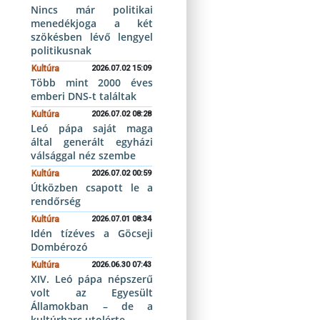
Nincs már politikai
menedékjoga a két
szökésben lévő lengyel
politikusnak
Kultúra
2026.07.02 15:09
Több mint 2000 éves
emberi DNS-t találtak
Kultúra
2026.07.02 08:28
Leó pápa saját maga
által generált egyházi
válsággal néz szembe
Kultúra
2026.07.02 00:59
Útközben csapott le a
rendőrség
Kultúra
2026.07.01 08:34
Idén tízéves a Göcseji
Dombérozó
Kultúra
2026.06.30 07:43
XIV. Leó pápa népszerű
volt az Egyesült
Államokban – de a
kultúrharc utolérte