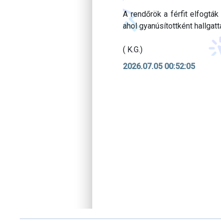
A rendőrök a férfit elfogtá
ahol gyanúsítottként hallgattá
( K.G.)
2026.07.05 00:52:05