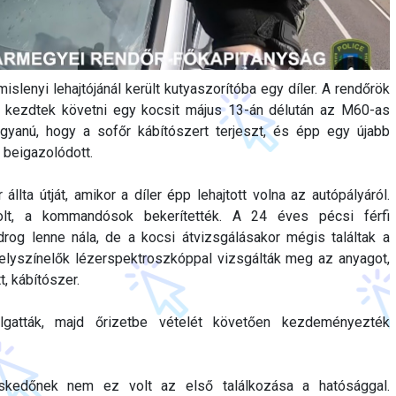
slenyi lehajtójánál került kutyaszorítóba egy díler. A rendőrök
n kezdtek követni egy kocsit május 13-án délután az M60-as
 gyanú, hogy a sofőr kábítószert terjeszt, és épp egy újabb
 beigazolódott.
ta útját, amikor a díler épp lehajtott volna az autópályáról.
lt, a kommandósok bekerítették. A 24 éves pécsi férfi
drog lenne nála, de a kocsi átvizsgálásakor mégis találtak a
helyszínelők lézerspektroszkóppal vizsgálták meg az anyagot,
, kábítószer.
ihallgatták, majd őrizetbe vételét követően kezdeményezték
eskedőnek nem ez volt az első találkozása a hatósággal.