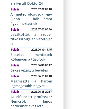
alá került Doktor24
Bulvár
2026.07.02 08:10
A meteorológusok egy
újabb hőhullámra
figyelmeztetnek
Bulvár
2026.07.02 00:46
Leváltották a szuper
titkosszolgálat vezetőjét
is
Bulvár
2026.06.30 19:45
Életeket mentettek
Kőbányán a tűzoltók
Bulvár
2026.06.30 00:47
Békés vízágyú bevetés
Bulvár
2026.06.29 09:10
Megmászta a három
legmagasabb hegyet...
Bulvár
2026.06.28 20:37
Az elfeledett professzor
Nemcsók János
hetvenhét éves lett