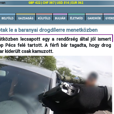
 van
GBP 422 | CHF 387 | USD 314 | EUR 362
BELFÖLD
GAZDASÁG
KÜLFÖLD
BULVÁR
ÉLETMÓD
GARDRÓB
GYERE
k le a baranyai drogdílerre menetközben
özben lecsapott egy a rendőrség által jól ismert
p Pécs felé tartott. A férfi bár tagadta, hogy drog
ar kiderült csak kamuzott.