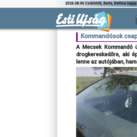
2026.08.06 Csütörtök, Berta, Bettina napja
Kommandósok csapta
A Mecsek Kommandó útk
drogkereskedőre, aki ép
lenne az autójában, ham