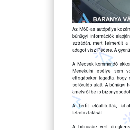
Az M60-as autópálya kozármi
bűnügyi információk alapjá
sztrádán, mert felmerült a
adagot visz Pécsre. A gyanú
A Mecsek kommandó akkor áll
Menekülni esélye sem vo
elfogásakor tagadta, hogy 
sofőrülés alatt. A bűnügyi 
amelyről be is bizonyosodott
A férfit előállították, k
letartóztatását.
A bilincsbe vert drogker