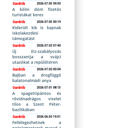
Gardrób
2026.07.03 09:30
A kölni dóm fizetős
turistákat keres
Gardrób
2026.07.03 00:19
Kiderült kik is kapnak
iskolakezdési
támogatást
Gardrób
2026.07.02 07:40
Új EU-szabályozás
bosszantja a svájci
utazókat a repülőtéren
Gardrób
2026.07.02 00:04
Bajban a drogfüggő
balatonalmádi anya
Gardrób
2026.07.01 08:13
A spagettipántos és
rövidnadrágos viselet
tilos a Szent Péter-
bazilikában
Gardrób
2026.06.30 19:31
Fellélegezhetnek a
polgármesterek marad a