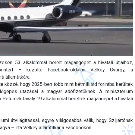
sen 53 alkalommal bérelt magángépet a hivatali útjaihoz,
orintért – közölte Facebook-oldalán Velkey György, a
i államtitkára.
te közzé, hogy 2025-ben több mint kétmilliárd forintba kerültek
pülőgépes utazásai a magyar adófizetőknek. A minisztérium
ó Péternek tavaly 19 alkalommal béreltek magángépet a hivatali
umi átvilágítással, egyre világosabbá válik, hogy Szijjártónak
ágya – írta Velkey államtitkár a Facebookon.