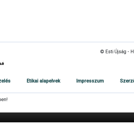
© Esti Újság - 
zelés
Etikai alapelvek
Impresszum
Szerz
ben!