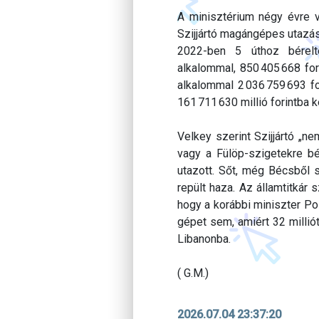
A minisztérium négy évre v
Szijjártó magángépes utazás
2022-ben 5 úthoz bérelt
alkalommal, 850 405 668 for
alkalommal 2 036 759 693 f
161 711 630 millió forintba ke
Velkey szerint Szijjártó „
vagy a Fülöp-szigetekre b
utazott. Sőt, még Bécsből 
repült haza. Az államtitkár s
hogy a korábbi miniszter Po
gépet sem, amiért 32 millió
Libanonba.
( G.M.)
2026.07.04 23:37:20