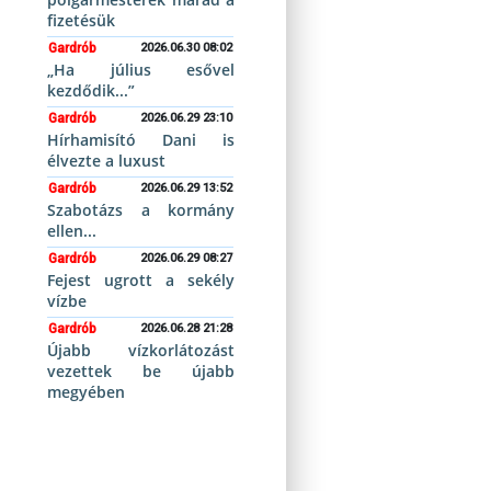
fizetésük
Gardrób
2026.06.30 08:02
„Ha július esővel
kezdődik...”
Gardrób
2026.06.29 23:10
Hírhamisító Dani is
élvezte a luxust
Gardrób
2026.06.29 13:52
Szabotázs a kormány
ellen...
Gardrób
2026.06.29 08:27
Fejest ugrott a sekély
vízbe
Gardrób
2026.06.28 21:28
Újabb vízkorlátozást
vezettek be újabb
megyében