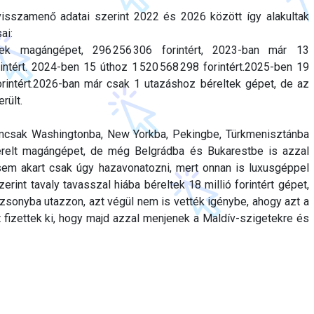
isszamenő adatai szerint 2022 és 2026 között így alakultak
ai:
ek magángépet, 296 256 306 forintért, 2023-ban már 13
intért. 2024-ben 15 úthoz 1 520 568 298 forintért.2025-ben 19
orintért.2026-ban már csak 1 utazáshoz béreltek gépet, de az
rült.
nemcsak Washingtonba, New Yorkba, Pekingbe, Türkmenisztánba
érelt magángépet, de még Belgrádba és Bukarestbe is azzal
sem akart csak úgy hazavonatozni, mert onnan is luxusgéppel
zerint tavaly tavasszal hiába béreltek 18 millió forintért gépet,
zsonyba utazzon, azt végül nem is vették igénybe, ahogy azt a
t fizettek ki, hogy majd azzal menjenek a Maldív-szigetekre és