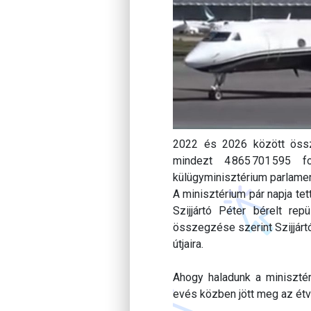
2022 és 2026 között össze
mindezt 4 865 701 595 f
külügyminisztérium parlament
A minisztérium pár napja tet
Szijjártó Péter bérelt re
összegzése szerint Szijjárt
útjaira.
Ahogy haladunk a minisztéri
evés közben jött meg az étv