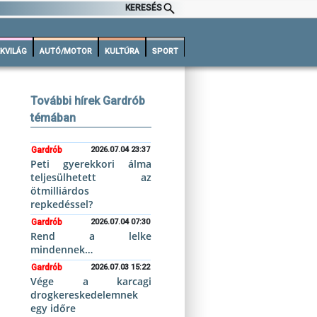
KERESÉS
KVILÁG
AUTÓ/MOTOR
KULTÚRA
SPORT
További hírek Gardrób
témában
Gardrób
2026.07.04 23:37
Peti gyerekkori álma
teljesülhetett az
ötmilliárdos
repkedéssel?
Gardrób
2026.07.04 07:30
Rend a lelke
mindennek…
Gardrób
2026.07.03 15:22
Vége a karcagi
drogkereskedelemnek
egy időre