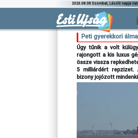
2026.08.08 Szombat, László napja va
Peti gyerekkori álma
Úgy tűnik a volt külügy
rajongott a kis luxus gé
össze vissza repkedhete
5 milliárdért repzizet
bizony jojózott mindenk