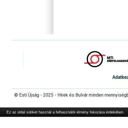
Adatke
© Esti Újság - 2025 - Hírek és Bulvár minden mennyiség
Ez az oldal sütiket használ a felhasználói élmény fokozása érdekében.