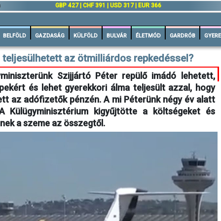
n
GBP 427 | CHF 391 | USD 317 | EUR 366
BELFÖLD
GAZDASÁG
KÜLFÖLD
BULVÁR
ÉLETMÓD
GARDRÓB
GYERE
 teljesülhetett az ötmilliárdos repkedéssel?
miniszterünk Szijjártó Péter repülő imádó lehetett,
pekért és lehet gyerekkori álma teljesült azzal, hogy
tt az adófizetők pénzén. A mi Péterünk négy év alatt
. A Külügyminisztérium kigyűjtötte a költségeket és
inek a szeme az összegtől.