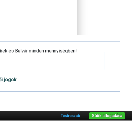
Hírek és Bulvár minden mennyiségben!
ői jogok
Cookie beállítások testre szabása
Testreszab
Sütik elfogadása