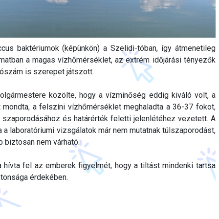
cus baktériumok (képünkön) a Szelidi-tóban, így átmenetileg
amatban a magas vízhőmérséklet, az extrém időjárási tényezők
tószám is szerepet játszott.
olgármestere közölte, hogy a vízminőség eddig kiváló volt, a
 mondta, a felszíni vízhőmérséklet meghaladta a 36-37 fokot,
 szaporodásához és határérték feletti jelenlétéhez vezetett. A
, ha a laboratóriumi vizsgálatok már nem mutatnak túlszaporodást,
b biztosan nem várható.
 hívta fel az emberek figyelmét, hogy a tiltást mindenki tartsa
ztonsága érdekében.