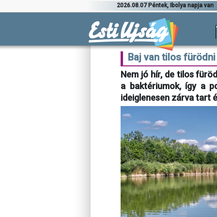
2026.08.07 Péntek, Ibolya napja van
Baj van tilos fürödni
Nem jó hír, de tilos fürö
a baktériumok, így a po
ideiglenesen zárva tart 