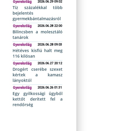
Gyerekvilág
2026.06.29 09:02
Tíz százalékkal több
bejelentés
gyermekbántalmazásról
Gyerekvilág
2026.06.28 22:00
Bilincsben a molesztáló
tanárok
Gyerekvilág
2026.06.28 09:03
Hétéves kisfiú halt meg
116 kilósan
Gyerekvilág
2026.06.27 20:12
Drogért cserébe szexet
kértek a kamasz
lányoktól
Gyerekvilág
2026.06.26 01:31
Egy gyilkossági ügyből
kettőt derített fel a
rendőrség