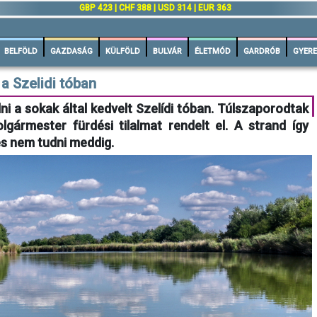
GBP 423 | CHF 388 | USD 314 | EUR 363
BELFÖLD
GAZDASÁG
KÜLFÖLD
BULVÁR
ÉLETMÓD
GARDRÓB
GYERE
 a Szelidi tóban
dni a sokak által kedvelt Szelídi tóban. Túlszaporodtak
lgármester fürdési tilalmat rendelt el. A strand így
és nem tudni meddig.