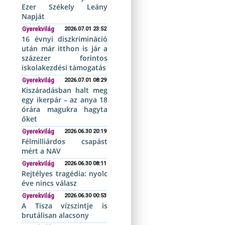
Ezer Székely Leány
Napját
Gyerekvilág
2026.07.01 23:52
16 évnyi diszkrimináció
után már itthon is jár a
százezer forintos
iskolakezdési támogatás
Gyerekvilág
2026.07.01 08:29
Kiszáradásban halt meg
egy ikerpár – az anya 18
órára magukra hagyta
őket
Gyerekvilág
2026.06.30 20:19
Félmilliárdos csapást
mért a NAV
Gyerekvilág
2026.06.30 08:11
Rejtélyes tragédia: nyolc
éve nincs válasz
Gyerekvilág
2026.06.30 00:53
A Tisza vízszintje is
brutálisan alacsony