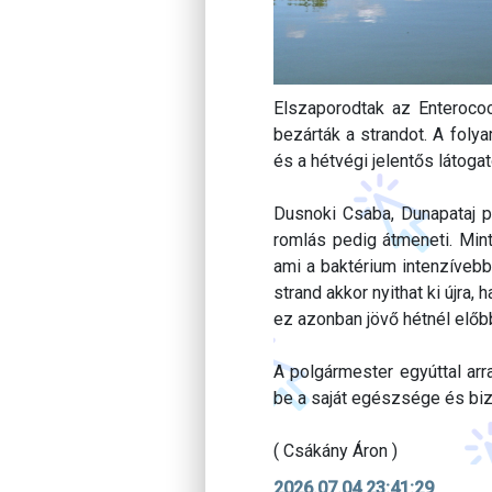
Elszaporodtak az Enterococ
bezárták a strandot. A foly
és a hétvégi jelentős látoga
Dusnoki Csaba, Dunapataj p
romlás pedig átmeneti. Mint
ami a baktérium intenzívebb
strand akkor nyithat ki újra
ez azonban jövő hétnél előb
A polgármester egyúttal arra
be a saját egészsége és bi
( Csákány Áron )
2026.07.04 23:41:29