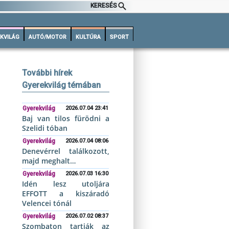
KERESÉS
KVILÁG
AUTÓ/MOTOR
KULTÚRA
SPORT
További hírek
Gyerekvilág témában
Gyerekvilág
2026.07.04 23:41
Baj van tilos fürödni a
Szelidi tóban
Gyerekvilág
2026.07.04 08:06
Denevérrel találkozott,
majd meghalt…
Gyerekvilág
2026.07.03 16:30
Idén lesz utoljára
EFFOTT a kiszáradó
Velencei tónál
Gyerekvilág
2026.07.02 08:37
Szombaton tartják az