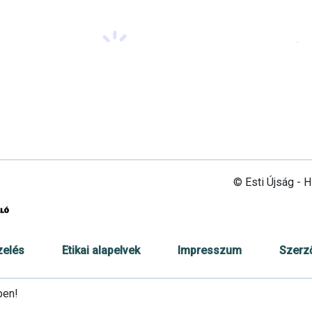
© Esti Újság - 
zelés
Etikai alapelvek
Impresszum
Szerz
ben!