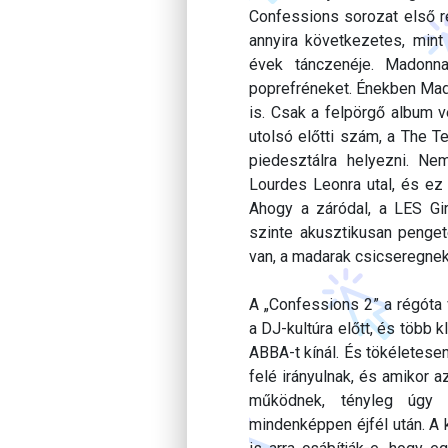
Confessions sorozat első r
annyira következetes, mint
évek tánczenéje. Madonn
poprefréneket. Énekben Mad
is. Csak a felpörgő album v
utolsó előtti szám, a The T
piedesztálra helyezni. Ne
Lourdes Leonra utal, és ez
Ahogy a záródal, a LES Gir
szinte akusztikusan pengete
van, a madarak csicseregnek.
A „Confessions 2” a régóta 
a DJ-kultúra előtt, és töb
ABBA-t kínál. És tökéletese
felé irányulnak, és amikor 
működnek, tényleg úgy é
mindenképpen éjfél után. A 