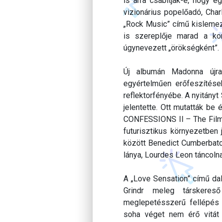
is arra csábítják-e, hogy e
vizionárius popelőadó, Charl
„Rock Music” című kisleme
is szereplője marad a kor
úgynevezett „örökségként”.
Új albumán Madonna újra 
egyértelműen erőfeszítése
reflektorfényébe. A nyitány
jelentette. Ott mutatták be
CONFESSIONS II – The Film 
futurisztikus környezetben
között Benedict Cumberbatc
lánya, Lourdes Leon táncolna
A „Love Sensation” című dal
Grindr meleg társkeres
meglepetésszerű fellépés
soha véget nem érő vitát 