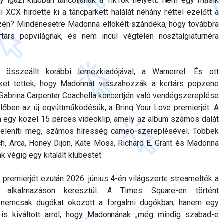
gy igazi klubban táncoljanak a TikTok helyett. Nem egy másik
i XCX hirdette ki a táncparkett halálát néhány héttel ezelőtt a
zén? Mindenesetre Madonna eltökélt szándéka, hogy továbbra
társ popvilágnak, és nem indul végtelen nosztalgiaturnéra
összeállt korábbi lemezkiadójával, a Warnerrel. És ott
ket tettek, hogy Madonnát visszahozzák a kortárs popzene
t Sabrina Carpenter Coachella koncertjén való vendégszereplése
 élőben az új együttműködésük, a Bring Your Love premierjét. A
egy közel 15 perces videoklip, amely az album számos dalát
 jeleníti meg, számos híresség cameo-szereplésével. Többek
h, Arca, Honey Dijon, Kate Moss, Richard E. Grant és Madonna
k végig egy kitalált klubestet.
 premierjét ezután 2026. június 4-én világszerte streamelték a
ő alkalmazáson keresztül. A Times Square-en történt
 nemcsak dugókat okozott a forgalmi dugókban, hanem egy
is kiváltott arról, hogy Madonnának „még mindig szabad-e