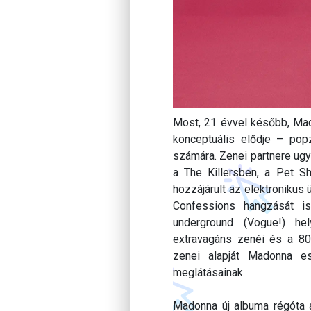
Most, 21 évvel később, Mad
konceptuális elődje – pop
számára. Zenei partnere ugya
a The Killersben, a Pet S
hozzájárult az elektronikus
Confessions hangzását i
underground (Vogue!) he
extravagáns zenéi és a 80-
zenei alapját Madonna es
meglátásainak.
Madonna új albuma régóta 