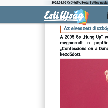
2026.08.06 Csütörtök, Berta, Bettina napja
Az elveszett disz
A 2005-ös „Hung Up” vo
megmaradt a poptört
„Confessions on a Danc
kezdődött.