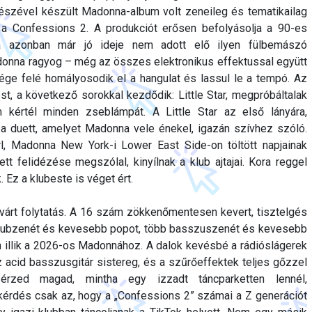
észével készült Madonna-album volt zeneileg és tematikailag
 a Confessions 2. A produkciót erősen befolyásolja a 90-es
a azonban már jó ideje nem adott elő ilyen fülbemászó
onna ragyog – még az összes elektronikus effektussal együtt
ége felé homályosodik el a hangulat és lassul le a tempó. Az
est, a következő sorokkal kezdődik: Little Star, megpróbáltalak
m kértél minden zseblámpát. A Little Star az első lányára,
 a duett, amelyet Madonna vele énekel, igazán szívhez szóló.
l, Madonna New York-i Lower East Side-on töltött napjainak
tt felidézése megszólal, kinyílnak a klub ajtajai. Kora reggel
 Ez a klubeste is véget ért.
várt folytatás. A 16 szám zökkenőmentesen kevert, tisztelgés
b klubzenét és kevesebb popot, több basszuszenét és kevesebb
n illik a 2026-os Madonnához. A dalok kevésbé a rádióslágerek
az acid basszusgitár sistereg, és a szűrőeffektek teljes gőzzel
rzed magad, mintha egy izzadt táncparketten lennél,
kérdés csak az, hogy a „Confessions 2” számai a Z generációt