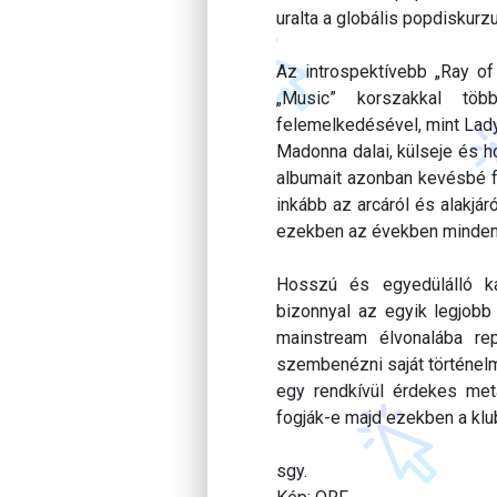
uralta a globális popdiskurzu
Az introspektívebb „Ray of
„Music” korszakkal töb
felemelkedésével, mint Lady
Madonna dalai, külseje és 
albumait azonban kevésbé f
inkább az arcáról és alakjár
ezekben az években minden i
Hosszú és egyedülálló k
bizonnyal az egyik legjobb
mainstream élvonalába rep
szembenézni saját történelm
egy rendkívül érdekes met
fogják-e majd ezekben a klu
sgy.