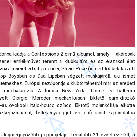
onna kiadja a Confessions 2 című albumot, amely – akárcsak
zenei emlékművet teremt a klubkultúra és az éjszakai élet
naz maradt: a brit producer, Stuart Price (ismert többek között
hop Boysban és Dua Lipában végzett munkájáról), aki ismét
 ütemekhez. Európai nézőpontja a klubtörténetről már az eredeti
s meghatározta. A furcsa New York-i house és báltermi
lyett Giorgio Moroder mechanikusan lüktető euro-diszkó
as évekbeli Italo-house színes, lüktető melankóliája alkotta
zképizmussal, féltékenységgel és eufóriával kapcsolatos
a legmeggyőzőbb popprojektje. Legutóbb 21 évvel ezelőtt, a