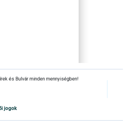
Hírek és Bulvár minden mennyiségben!
ői jogok
Cookie beállítások testre szabása