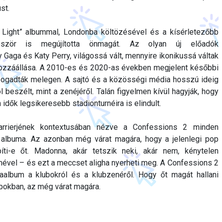
st.
 Light” albummal, Londonba költözésével és a kísérletezőbb
bször is megújította önmagát. Az olyan új előadók
 Gaga és Katy Perry, világossá vált, mennyire ikonikussá váltak
hozzáállása. A 2010-es és 2020-as években megjelent későbbi
ogadták melegen. A sajtó és a közösségi média hosszú ideig
ól beszélt, mint a zenéjéről. Talán figyelmen kívül hagyják, hogy
dők legsikeresebb stadionturnéira is elindult.
arrierjének kontextusában nézve a Confessions 2 minden
 albuma. Az azonban még várat magára, hogy a jelenlegi pop
íti-e őt. Madonna, akár tetszik neki, akár nem, kénytelen
ével – és ezt a meccset aligha nyerheti meg. A Confessions 2
aalbum a klubokról és a klubzenéről. Hogy őt magát hallani
bokban, az még várat magára.