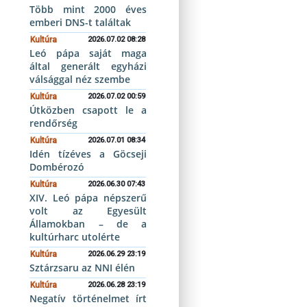
Több mint 2000 éves
emberi DNS-t találtak
Kultúra
2026.07.02 08:28
Leó pápa saját maga
által generált egyházi
válsággal néz szembe
Kultúra
2026.07.02 00:59
Útközben csapott le a
rendőrség
Kultúra
2026.07.01 08:34
Idén tízéves a Göcseji
Dombérozó
Kultúra
2026.06.30 07:43
XIV. Leó pápa népszerű
volt az Egyesült
Államokban – de a
kultúrharc utolérte
Kultúra
2026.06.29 23:19
Sztárzsaru az NNI élén
Kultúra
2026.06.28 23:19
Negatív történelmet írt