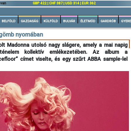
 van
GBP 422 | CHF 387 | USD 314 | EUR 362
BELFÖLD
GAZDASÁG
KÜLFÖLD
BULVÁR
ÉLETMÓD
GARDRÓB
GYERE
kógömb nyomában
lt Madonna utolsó nagy slágere, amely a mai napig
énelem kollektív emlékezetében. Az album a
efloor” címet viselte, és egy szűrt ABBA sample-lel