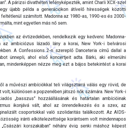
ban”. A párizsi divathéten lefényképezték, amint Charli XCX-szel
 egy újabb példa a generációkon átívelő hírességek közötti
 feltétlenül számított. Madonna az 1980-as, 1990-es és 2000-
ormálta, mint egyetlen más nő sem.
 ezekben az évtizedekben, rendelkezik egy kedvenc Madonna-
án az ambiciózus lázadó lány a korai, New York-i belvárosi
ekben. A Confessions 2-n szereplő Danceteria című dallal a
ot ünnepli, ahol első koncertjeit adta. Bárki, aki elmerülni
an, mindenképpen nézze meg ezt a bájos betekintést a korai
 a művészi ambíciókkal teli világsztárrá válás egy rövid, de
t volt, különösen a popzenében játszó nők számára. New York-i
a kiadós „basszus” hozzáállásának és határtalan ambícióinak
izmus ikonjává vált, ahol az önrendelkezés és a szex, az
inalizált csoportokkal való szolidaritás találkozott. Az AIDS-
 közösség iránti elkötelezettsége korántsem volt mindennapos
 „Császári korszakában” néhány évig senki máshoz képest