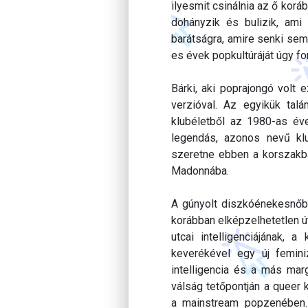
ilyesmit csinálnia az ő korá
dohányzik és bulizik, ami
barátságra, amire senki sem
es évek popkultúráját úgy f
Bárki, aki poprajongó volt
verzióval. Az egyikük tal
klubéletből az 1980-as év
legendás, azonos nevű klub
szeretne ebben a korszakb
Madonnába.
A gúnyolt diszkóénekesnőből
korábban elképzelhetetlen ú
utcai intelligenciájának, 
keverékével egy új femin
intelligencia és a más marg
válság tetőpontján a queer
a mainstream popzenében.