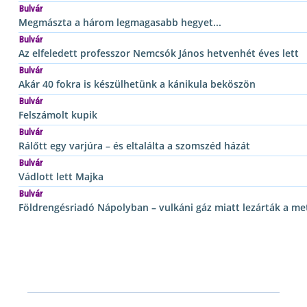
Bulvár
Megmászta a három legmagasabb hegyet...
Bulvár
Az elfeledett professzor Nemcsók János hetvenhét éves lett
Bulvár
Akár 40 fokra is készülhetünk a kánikula beköszön
Bulvár
Felszámolt kupik
Bulvár
Rálőtt egy varjúra – és eltalálta a szomszéd házát
Bulvár
Vádlott lett Majka
Bulvár
Földrengésriadó Nápolyban – vulkáni gáz miatt lezárták a me