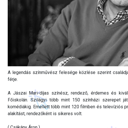
A legendás színművész felesége közlése szerint családja 
férje.
A Jászai Mari-díjas színész, rendező, érdemes és kiv
Főiskolán. Szilágyi több mint 150 színházi szerepet ját
komédiákig. Emellett több mint 120 filmben és televíziós pr
alakítást, rendezőként is sikeres volt.
( Csákány Áron )