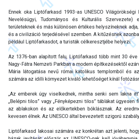
Ennek oka Liptófarkasd 1993-as UNESCO Világörökségi 
Nevelésügyi, Tudományos és Kulturális Szervezete) 
területeknek és más különösen értékes helyszíneknek adja, e
és a civilizáció terjedésével szemben. A kitűzésnek azonban
például Liptófarkasdot, a turisták célkeresztjébe helyezi.
Az 1376-ban alapított falu, Liptófarkasd több mint 30 év
Nagy-Fátra Nemzeti Parkban a modern építkezésektől ezár
Mária látogatása nevű római katolikus templomból és az 
számára az idilli környezet kiváló lehetőséget kínál fotózás
„Az emberek úgy viselkednek, mintha senki sem lakna itt
„Belépni tilos” vagy „Fényképezni tilos” táblákat ügyesen 
az ablakokon és az előkertekben bóklásznak. Az eredm
kevesen élnek. Az UNESCO által bevezetett szigorú szabály
Liptófarkasd lakosai számára ez konkrétan azt jelenti, ho
házak javítását először az UNESCO-nak kell jóváhagyni