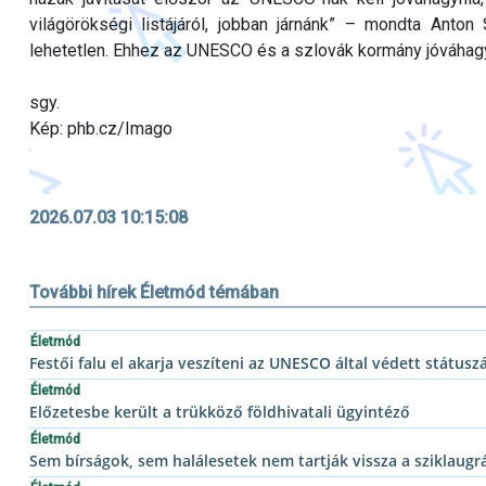
világörökségi listájáról, jobban járnánk” – mondta Anton 
lehetetlen. Ehhez az UNESCO és a szlovák kormány jóváhagy
sgy.
Kép: phb.cz/Imago
2026.07.03 10:15:08
További hírek Életmód témában
Életmód
Festői falu el akarja veszíteni az UNESCO által védett státusz
Életmód
Előzetesbe került a trükköző földhivatali ügyintéző
Életmód
Sem bírságok, sem halálesetek nem tartják vissza a sziklaugr