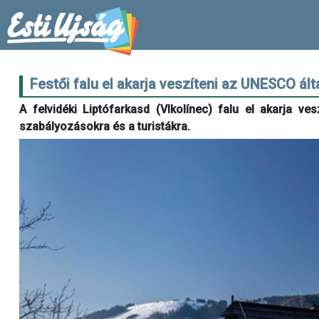
Festői falu el akarja veszíteni az UNESCO ált
A felvidéki Liptófarkasd (Vlkolínec) falu el akarja v
szabályozásokra és a turistákra.