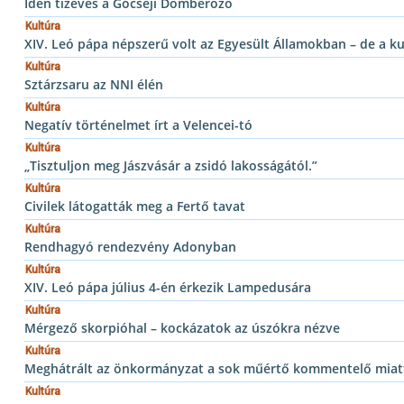
Idén tízéves a Göcseji Dombérozó
Kultúra
XIV. Leó pápa népszerű volt az Egyesült Államokban – de a ku
Kultúra
Sztárzsaru az NNI élén
Kultúra
Negatív történelmet írt a Velencei-tó
Kultúra
„Tisztuljon meg Jászvásár a zsidó lakosságától.”
Kultúra
Civilek látogatták meg a Fertő tavat
Kultúra
Rendhagyó rendezvény Adonyban
Kultúra
XIV. Leó pápa július 4-én érkezik Lampedusára
Kultúra
Mérgező skorpióhal – kockázatok az úszókra nézve
Kultúra
Meghátrált az önkormányzat a sok műértő kommentelő miatt
Kultúra