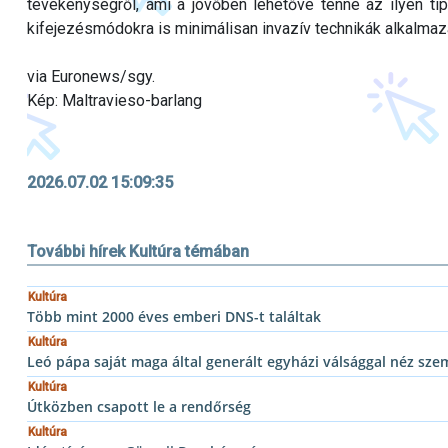
tevékenységről, ami a jövőben lehetővé tenné az ilyen t
kifejezésmódokra is minimálisan invazív technikák alkalmaz
via Euronews/sgy.
Kép: Maltravieso-barlang
2026.07.02 15:09:35
További hírek Kultúra témában
Kultúra
Több mint 2000 éves emberi DNS-t találtak
Kultúra
Leó pápa saját maga által generált egyházi válsággal néz sz
Kultúra
Útközben csapott le a rendőrség
Kultúra