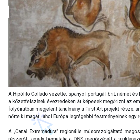
A Hipólito Collado vezette, spanyol, portugál, brit, német é
a kőzetfelszínek évezredeken át képesek megőrizni az emb
folyóiratban megjelent tanulmány a First Art projekt része, 
nőtte ki magát , ahol Európa legrégebbi festményeinek egy r
A „Canal Extremadura” regionális műsorszolgáltató megosz
részéről, „amely bemutatja a DNS megőrzését a sziklarajzo