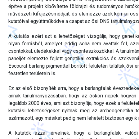
építve a projekt kibővítette földrajzi és tudományos hatókör
művészeti kifejezésmódjait, és elemezze azok kémiai össz
kutatóival együttműködve a csapat az ősi DNS tanulmányozá
A kutatás ezért azt a lehetőséget vizsgálja, hogy genetik
olyan forrásból, amelyet eddig soha nem avattak fel, s
csontokkal, üledékekkel vagy csonteszközökkel. A tanulmány
paneljét elemezte fejlett genetikai extrakciós és szekven
Escoural-barlang pigmenttel borított felületén találtak ősi
festetlen területein is.
Ez az első bizonyíték arra, hogy a barlangfalak évezredeke
annak tanulmányozásában, hogy az őskori népek hogyan l
legalább 2000 éves, ami azt bizonyítja, hogy ezek a felület
kutatási lehetőségeket nyitnak meg az archeogenetika te
származott, egy másikat pedig nem lehetett biztosan egyik
A kutatók azzal érvelnek, hogy a barlangfalak valódi