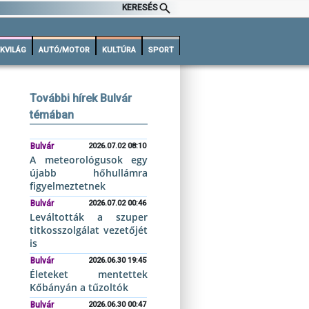
KERESÉS
KVILÁG
AUTÓ/MOTOR
KULTÚRA
SPORT
További hírek Bulvár
témában
Bulvár
2026.07.02 08:10
A meteorológusok egy
újabb hőhullámra
figyelmeztetnek
Bulvár
2026.07.02 00:46
Leváltották a szuper
titkosszolgálat vezetőjét
is
Bulvár
2026.06.30 19:45
Életeket mentettek
Kőbányán a tűzoltók
Bulvár
2026.06.30 00:47