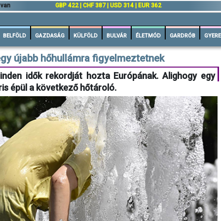
 van
GBP 422 | CHF 387 | USD 314 | EUR 362
BELFÖLD
GAZDASÁG
KÜLFÖLD
BULVÁR
ÉLETMÓD
GARDRÓB
GYERE
gy újabb hőhullámra figyelmeztetnek
inden idők rekordját hozta Európának. Alighogy egy
áris épül a következő hőtároló.