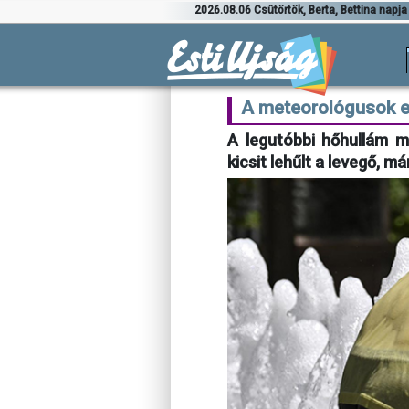
2026.08.06 Csütörtök, Berta, Bettina napja
A meteorológusok e
A legutóbbi hőhullám m
kicsit lehűlt a levegő, m