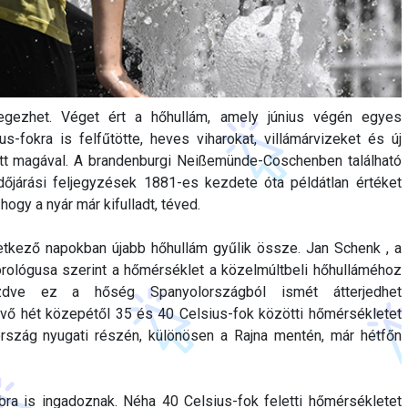
legezhet. Véget ért a hőhullám, amely június végén egyes
us-fokra is felfűtötte, heves viharokat, villámárvizeket és új
tt magával. A brandenburgi Neißemünde-Coschenben található
dőjárási feljegyzések 1881-es kezdete óta példátlan értéket
, hogy a nyár már kifulladt, téved.
etkező napokban újabb hőhullám gyűlik össze. Jan Schenk , a
ológusa szerint a hőmérséklet a közelmúltbeli hőhulláméhoz
ezdve ez a hőség Spanyolországból ismét átterjedhet
vő hét közepétől 35 és 40 Celsius-fok közötti hőmérsékletet
ország nyugati részén, különösen a Rajna mentén, már hétfőn
bra is ingadoznak. Néha 40 Celsius-fok feletti hőmérsékletet