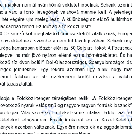
e, máskor normál nyári hőmérsékletet jósolnak. Schenk szerint
ia van: a forró levegőnek valahová mennie kell. A jelenlegi
ő hét végére újra meleg lesz. A különbség az előző hullámhoz
assabban terjed. Ez időt ad a felkészülésre.
 Celsius-fokot meghaladó hőmérsékletről vitatkoznak, Európa
könyvekkel néz szembe a nem túl távoli jövőben. Schenk úgy
Európa hamarosan először eléri az 50 Celsius-fokot. A Focusnak
epve, ha már jövő nyáron elérné ezt a hőmérsékletet. És ha
kező tíz éven belül.” Dél-Olaszországot, Spanyolországot és
dleges jelölteknek. Egy rekord azonban úgy tűnik, hogy már
émet faluban az 50. szélességi körtől északra a valaha
kát tapasztalták.
apja a Földközi-tenger térségében rejlik. „A Földközi-tenger
következő nyarak valószínűleg nagyon-nagyon forróak lesznek”
ológiai Világszervezet értékeléseire utalva. Eddig az 50
ékleteket elsősorban Észak-Afrikából és a Közel-Keletről
mények azonban változnak. Egyelőre nincs ok az aggodalomra: