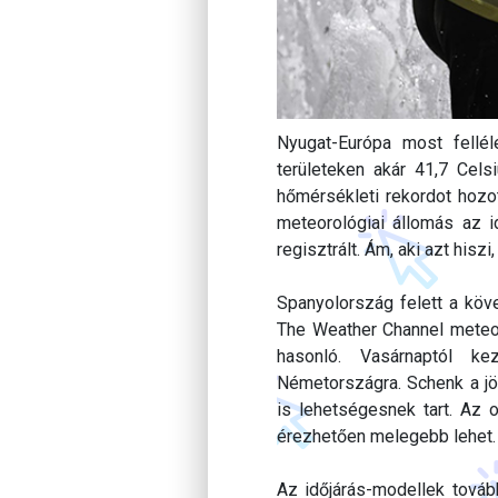
Nyugat-Európa most fellé
területeken akár 41,7 Celsi
hőmérsékleti rekordot hozo
meteorológiai állomás az i
regisztrált. Ám, aki azt hiszi
Spanyolország felett a köv
The Weather Channel meteor
hasonló. Vasárnaptól k
Németországra. Schenk a jö
is lehetségesnek tart. Az 
érezhetően melegebb lehet.
Az időjárás-modellek továb