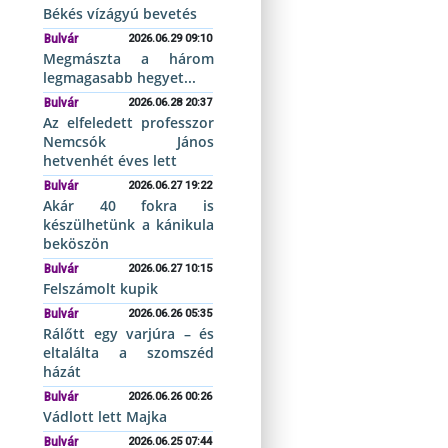
Békés vízágyú bevetés
Bulvár
2026.06.29 09:10
Megmászta a három
legmagasabb hegyet...
Bulvár
2026.06.28 20:37
Az elfeledett professzor
Nemcsók János
hetvenhét éves lett
Bulvár
2026.06.27 19:22
Akár 40 fokra is
készülhetünk a kánikula
beköszön
Bulvár
2026.06.27 10:15
Felszámolt kupik
Bulvár
2026.06.26 05:35
Rálőtt egy varjúra – és
eltalálta a szomszéd
házát
Bulvár
2026.06.26 00:26
Vádlott lett Majka
Bulvár
2026.06.25 07:44