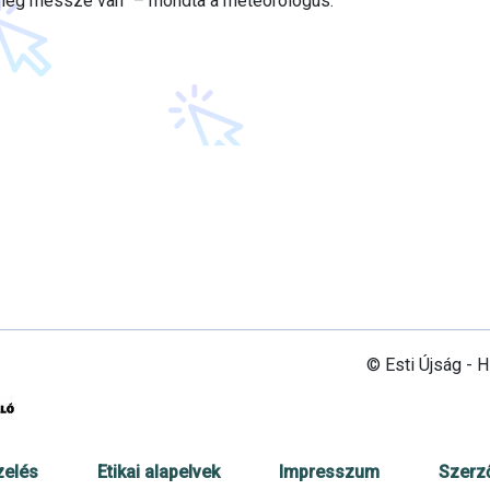
még messze van” – mondta a meteorológus.
© Esti Újság - 
zelés
Etikai alapelvek
Impresszum
Szerz