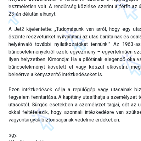
eszméletlen volt. A rendőrség közlése szerint a férfit az ú
23-án délután elhunyt.
A Jet2 kijelentette: „Tudomásunk van arról, hogy egy uta
őszinte részvétünket nyilvánítani az utas barátainak és csa
helyénvaló további nyilatkozatokat tennünk.” Az 1963-
bűncselekményekről szóló egyezmény – egyértelműen szabá
ilyen helyzetben. Kimondja: Ha a pilótának elegendő oka v
bűncselekményt követett el vagy készül elkövetni, meg
beleértve a kényszerítő intézkedéseket is.
Ezen intézkedések célja a repülőgép vagy utasainak biz
fegyelem fenntartása. A kapitány utasíthatja a személyzet t
utasoktól. Sürgős esetekben a személyzet tagjai, sőt az ut
okkal feltételezik, hogy azonnali intézkedésre van szü
vagyontárgyak biztonságának védelme érdekében.
sgy.