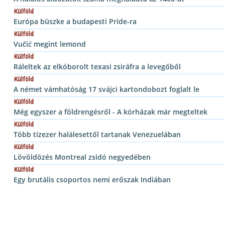
Külföld
Európa büszke a budapesti Pride-ra
Külföld
Vučić megint lemond
Külföld
Ráleltek az elkóborolt texasi zsiráfra a levegőből
Külföld
A német vámhatóság 17 svájci kartondobozt foglalt le
Külföld
Még egyszer a földrengésről - A kórházak már megteltek
Külföld
Több tízezer halálesettől tartanak Venezuelában
Külföld
Lövöldözés Montreal zsidó negyedében
Külföld
Egy brutális csoportos nemi erőszak Indiában