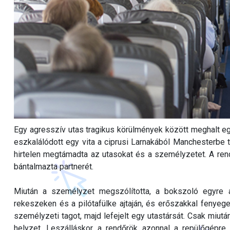
Egy agresszív utas tragikus körülmények között meghalt egy
eszkalálódott egy vita a ciprusi Larnakából Manchesterbe tar
hirtelen megtámadta az utasokat és a személyzetet. A rend
bántalmazta partnerét.
Miután a személyzet megszólította, a bokszoló egyre ag
rekeszeken és a pilótafülke ajtaján, és erőszakkal fenyege
személyzeti tagot, majd lefejelt egy utastársát. Csak miut
helyzet. Leszálláskor a rendőrök azonnal a repülőgépre s