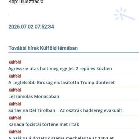
Kép: Illusztráció
2026.07.02 07:52:34
További hírek Külföld témában
Külföld
Agresszív utas halt meg egy Jet-2 repülés közben
Külföld
A Legfelsőbb Bíróság elutasította Trump döntését
Külföld
Leszámolás Monacóban
Külföld
Sárlavina Dél-Tirolban – Az osztrák hadsereg evakuált
Külföld
Kanada focistái történelmet írtak
Külföld
A halálos áldozatok száma meghaladta az 1400-at