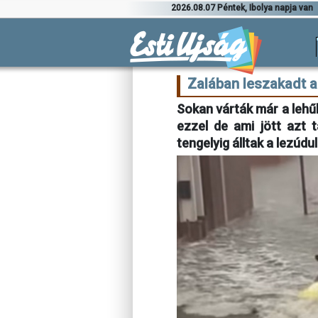
2026.08.07 Péntek, Ibolya napja van
Zalában leszakadt a
Sokan várták már a lehűl
ezzel de ami jött azt 
tengelyig álltak a lezúdu