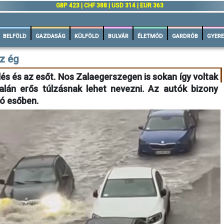
GBP 423 | CHF 388 | USD 314 | EUR 363
BELFÖLD
GAZDASÁG
KÜLFÖLD
BULVÁR
ÉLETMÓD
GARDRÓB
GYERE
z ég
és és az esőt. Nos Zalaegerszegen is sokan így voltak
talán erős túlzásnak lehet nevezni. Az autók bizony
ló esőben.