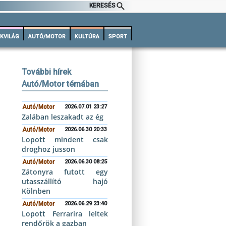
KERESÉS
KVILÁG
AUTÓ/MOTOR
KULTÚRA
SPORT
További hírek
Autó/Motor témában
Autó/Motor
2026.07.01 23:27
Zalában leszakadt az ég
Autó/Motor
2026.06.30 20:33
Lopott mindent csak
droghoz jusson
Autó/Motor
2026.06.30 08:25
Zátonyra futott egy
utasszállító hajó
Kölnben
Autó/Motor
2026.06.29 23:40
Lopott Ferrarira leltek
rendőrök a gazban