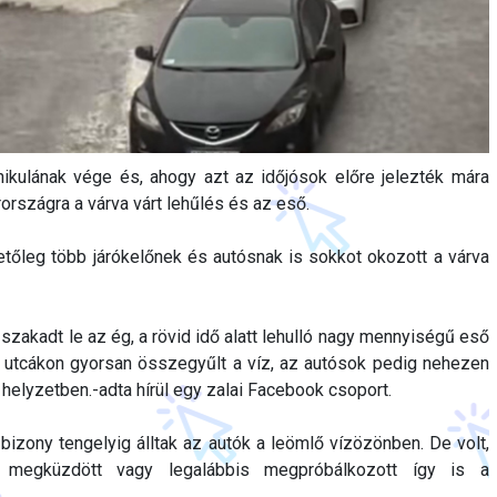
ánikulának vége és, ahogy azt az időjósok előre jelezték mára
szágra a várva várt lehűlés és az eső.
tőleg több járókelőnek és autósnak is sokkot okozott a várva
 szakadt le az ég, a rövid idő alatt lehulló nagy mennyiségű eső
Az utcákon gyorsan összegyűlt a víz, az autósok pedig nehezen
t helyzetben.-adta hírül egy zalai Facebook csoport.
l bizony tengelyig álltak az autók a leömlő vízözönben. De volt,
 megküzdött vagy legalábbis megpróbálkozott így is a