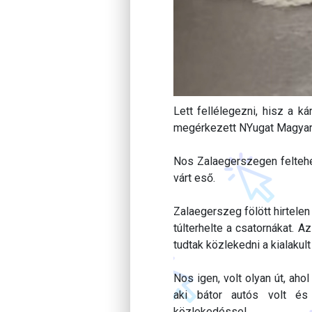
Lett fellélegezni, hisz a k
megérkezett NYugat Magyaror
Nos Zalaegerszegen feltehe
várt eső.
Zalaegerszeg fölött hirtelen
túlterhelte a csatornákat. 
tudtak közlekedni a kialakul
Nos igen, volt olyan út, aho
aki bátor autós volt és
közlekedéssel.