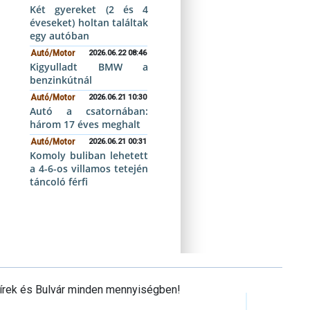
Két gyereket (2 és 4
éveseket) holtan találtak
egy autóban
Autó/Motor
2026.06.22 08:46
Kigyulladt BMW a
benzinkútnál
Autó/Motor
2026.06.21 10:30
Autó a csatornában:
három 17 éves meghalt
Autó/Motor
2026.06.21 00:31
Komoly buliban lehetett
a 4-6-os villamos tetején
táncoló férfi
Hírek és Bulvár minden mennyiségben!