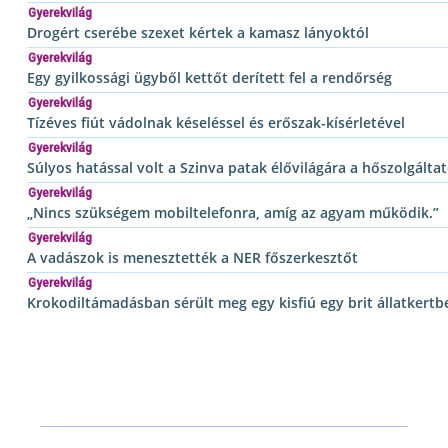
Gyerekvilág
Drogért cserébe szexet kértek a kamasz lányoktól
Gyerekvilág
Egy gyilkossági ügyből kettőt derített fel a rendőrség
Gyerekvilág
Tízéves fiút vádolnak késeléssel és erőszak-kísérletével
Gyerekvilág
Súlyos hatással volt a Szinva patak élővilágára a hőszolgált
Gyerekvilág
„Nincs szükségem mobiltelefonra, amíg az agyam működik.”
Gyerekvilág
A vadászok is menesztették a NER főszerkesztőt
Gyerekvilág
Krokodiltámadásban sérült meg egy kisfiú egy brit állatkertb