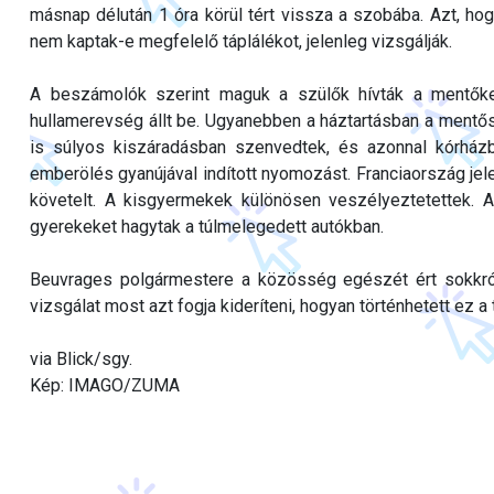
másnap délután 1 óra körül tért vissza a szobába. Azt, hogy
nem kaptak-e megfelelő táplálékot, jelenleg vizsgálják.
A beszámolók szerint maguk a szülők hívták a mentőke
hullamerevség állt be. Ugyanebben a háztartásban a mentős
is súlyos kiszáradásban szenvedtek, és azonnal kórházba
emberölés gyanújával indított nyomozást. Franciaország je
követelt. A kisgyermekek különösen veszélyeztetettek. Az
gyerekeket hagytak a túlmelegedett autókban.
Beuvrages polgármestere a közösség egészét ért sokkról 
vizsgálat most azt fogja kideríteni, hogyan történhetett ez a 
via Blick/sgy.
Kép: IMAGO/ZUMA