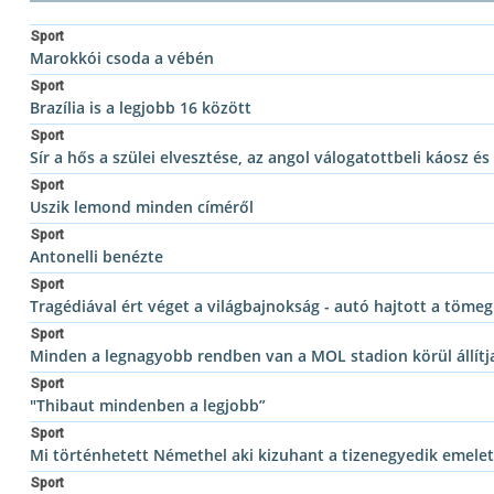
Sport
Marokkói csoda a vébén
Sport
Brazília is a legjobb 16 között
Sport
Sír a hős a szülei elvesztése, az angol válogatottbeli káosz 
Sport
Uszik lemond minden címéről
Sport
Antonelli benézte
Sport
Tragédiával ért véget a világbajnokság - autó hajtott a töme
Sport
Minden a legnagyobb rendben van a MOL stadion körül állítj
Sport
"Thibaut mindenben a legjobb”
Sport
Mi történhetett Némethel aki kizuhant a tizenegyedik emelet
Sport