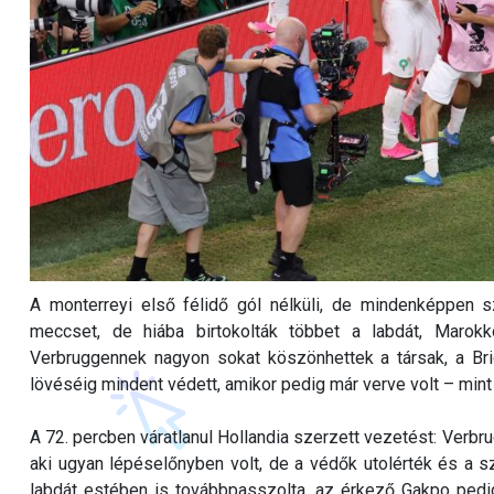
A monterreyi első félidő gól nélküli, de mindenképpen sz
meccset, de hiába birtokolták többet a labdát, Marokk
Verbruggennek nagyon sokat köszönhettek a társak, a Brig
lövéséig mindent védett, amikor pedig már verve volt – mint 
A 72. percben váratlanul Hollandia szerzett vezetést: Verbru
aki ugyan lépéselőnyben volt, de a védők utolérték és a sz
labdát estében is továbbpasszolta, az érkező Gakpo pedig 