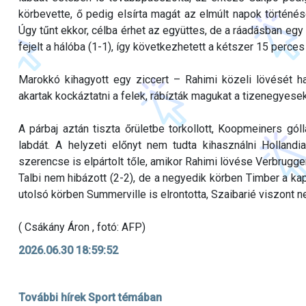
körbevette, ő pedig elsírta magát az elmúlt napok történé
Úgy tűnt ekkor, célba érhet az együttes, de a ráadásban egy
fejelt a hálóba (1-1), így következhetett a kétszer 15 perce
Marokkó kihagyott egy ziccert – Rahimi közeli lövését 
akartak kockáztatni a felek, rábízták magukat a tizenegyesek
A párbaj aztán tiszta őrületbe torkollott, Koopmeiners góll
labdát. A helyzeti előnyt nem tudta kihasználni Hollandia
szerencse is elpártolt tőle, amikor Rahimi lövése Verbrugg
Talbi nem hibázott (2-2), de a negyedik körben Timber a kap
utolsó körben Summerville is elrontotta, Szaibarié viszont 
( Csákány Áron , fotó: AFP)
2026.06.30 18:59:52
További hírek Sport témában