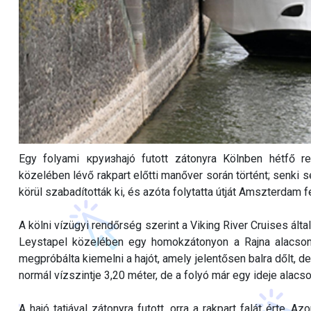
Egy folyami круизhajó futott zátonyra Kölnben hétfő r
közelében lévő rakpart előtti manőver során történt; senki s
körül szabadították ki, és azóta folytatta útját Amszterdam f
A kölni vízügyi rendőrség szerint a Viking River Cruises álta
Leystapel közelében egy homokzátonyon a Rajna alacsony
megpróbálta kiemelni a hajót, amely jelentősen balra dőlt, de
normál vízszintje 3,20 méter, de a folyó már egy ideje alacso
A hajó tatjával zátonyra futott, orra a rakpart falát érte.