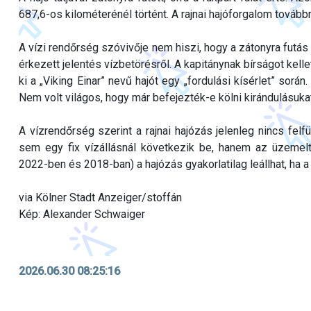
687,6-os kilométerénél történt. A rajnai hajóforgalom továbbr
A vízi rendőrség szóvivője nem hiszi, hogy a zátonyra futá
érkezett jelentés vízbetörésről. A kapitánynak bírságot kell
ki a „Viking Einar” nevű hajót egy „fordulási kísérlet” sorá
Nem volt világos, hogy már befejezték-e kölni kirándulásuka
A vízrendőrség szerint a rajnai hajózás jelenleg nincs felf
sem egy fix vízállásnál következik be, hanem az üzemel
2022-ben és 2018-ban) a hajózás gyakorlatilag leállhat, ha a
via Kölner Stadt Anzeiger/stoffán
Kép: Alexander Schwaiger
2026.06.30 08:25:16