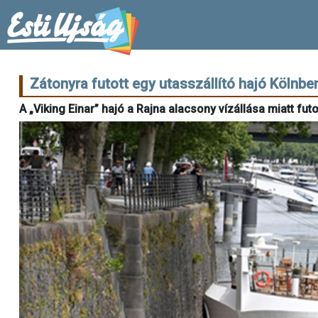
Zátonyra futott egy utasszállító hajó Kölnbe
A „Viking Einar” hajó a Rajna alacsony vízállása miatt fu