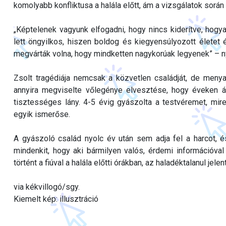
komolyabb konfliktusa a halála előtt, ám a vizsgálatok sorá
„Képtelenek vagyunk elfogadni, hogy nincs kiderítve, hogy
lett öngyilkos, hiszen boldog és kiegyensúlyozott életet él
megvárták volna, hogy mindketten nagykorúak legyenek” – nyi
Zsolt tragédiája nemcsak a közvetlen családját, de menyas
annyira megviselte vőlegénye elvesztése, hogy éveken át 
tisztességes lány. 4-5 évig gyászolta a testvéremet, mir
egyik ismerőse.
A gyászoló család nyolc év után sem adja fel a harcot, é
mindenkit, hogy aki bármilyen valós, érdemi információval
történt a fiúval a halála előtti órákban, az haladéktalanul je
via kékvillogó/sgy.
Kiemelt kép: illusztráció