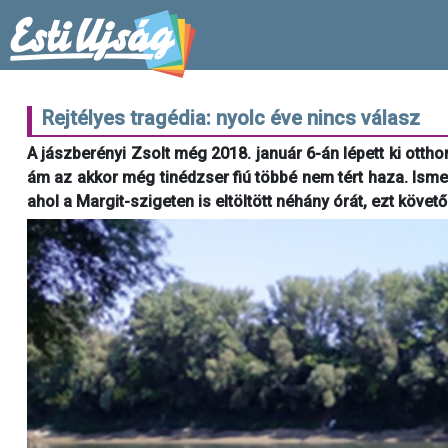
Rejtélyes tragédia: nyolc éve nincs válasz
A jászberényi Zsolt még 2018. január 6-án lépett ki otth
ám az akkor még tinédzser fiú többé nem tért haza. Ismer
ahol a Margit-szigeten is eltöltött néhány órát, ezt köve