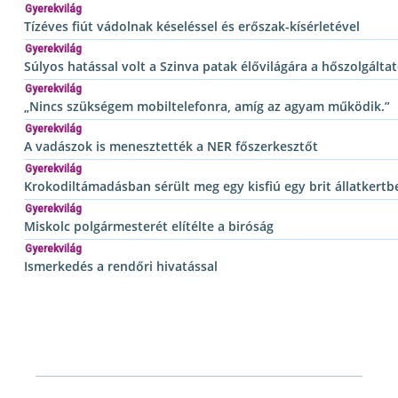
Gyerekvilág
Tízéves fiút vádolnak késeléssel és erőszak-kísérletével
Gyerekvilág
Súlyos hatással volt a Szinva patak élővilágára a hőszolgált
Gyerekvilág
„Nincs szükségem mobiltelefonra, amíg az agyam működik.”
Gyerekvilág
A vadászok is menesztették a NER főszerkesztőt
Gyerekvilág
Krokodiltámadásban sérült meg egy kisfiú egy brit állatkertb
Gyerekvilág
Miskolc polgármesterét elítélte a biróság
Gyerekvilág
Ismerkedés a rendőri hivatással