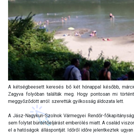
A kétségbeesett keresés bő két hónappal később, márciu
Zagyva folyóban találták meg. Hogy pontosan mi történt 
meggyőződött arról: szerettük gyilkosság áldozata lett.
A Jász-Nagykun-Szolnok Vármegyei Rendőr-főkapitányság az
sem folytat büntetőeljárást emberölés miatt. A család viszo
el a hatóságok álláspontját. Időről időre jelentkeztek ugyan t