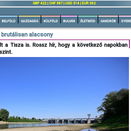
GBP 422 | CHF 387 | USD 314 | EUR 362
BELFÖLD
GAZDASÁG
KÜLFÖLD
BULVÁR
ÉLETMÓD
GARDRÓB
GYERE
s brutálisan alacsony
t a Tisza is. Rossz hír, hogy a következő napokban
szint.