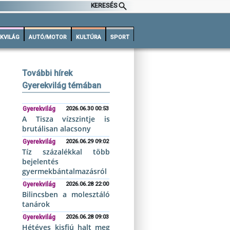
KERESÉS
KVILÁG
AUTÓ/MOTOR
KULTÚRA
SPORT
További hírek
Gyerekvilág témában
Gyerekvilág
2026.06.30 00:53
A Tisza vízszintje is
brutálisan alacsony
Gyerekvilág
2026.06.29 09:02
Tíz százalékkal több
bejelentés
gyermekbántalmazásról
Gyerekvilág
2026.06.28 22:00
Bilincsben a molesztáló
tanárok
Gyerekvilág
2026.06.28 09:03
Hétéves kisfiú halt meg