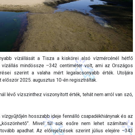
nyabb vízállását a Tisza a kiskörei alsó vízmércénél hétfő
 A vízállás mindössze –342 centiméter volt, ami az Országos
ései szerint a valaha mért legalacsonyabb érték. Utoljára
t először 2025. augusztus 10-én regisztráltak.
l lévő vízszinthez viszonyított érték, tehát nem arról van szó,
a vízgyűjtőjén hosszabb ideje fennálló csapadékhiánynak és az
 „köszönhető”. Mivel túl sok esőre nem lehet számítani a
tovább apadhat. Az előrejelzések szerint július elejére –343