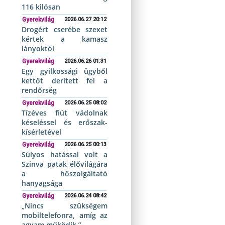
116 kilósan
Gyerekvilág
2026.06.27 20:12
Drogért cserébe szexet
kértek a kamasz
lányoktól
Gyerekvilág
2026.06.26 01:31
Egy gyilkossági ügyből
kettőt derített fel a
rendőrség
Gyerekvilág
2026.06.25 08:02
Tízéves fiút vádolnak
késeléssel és erőszak-
kísérletével
Gyerekvilág
2026.06.25 00:13
Súlyos hatással volt a
Szinva patak élővilágára
a hőszolgáltató
hanyagsága
Gyerekvilág
2026.06.24 08:42
„Nincs szükségem
mobiltelefonra, amíg az
agyam működik.”