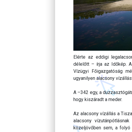
Elérte az eddigi legalacso
délelőtt – írja az Időkép.
Vízügyi Főigazgatóság mér
ugyanilyen alacsony vízállás
A –342 egy, a duzzasztógátná
hogy kiszáradt a meder.
Az alacsony vízállás a Tisz
alacsony vízutánpótlásnak
közeljövőben sem, a folyó 