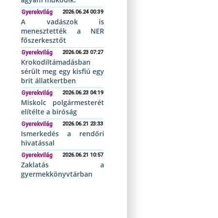
Gyerekvilág
2026.06.24 00:39
A vadászok is
menesztették a NER
főszerkesztőt
Gyerekvilág
2026.06.23 07:27
Krokodiltámadásban
sérült meg egy kisfiú egy
brit állatkertben
Gyerekvilág
2026.06.23 04:19
Miskolc polgármesterét
elítélte a biróság
Gyerekvilág
2026.06.21 23:33
Ismerkedés a rendőri
hivatással
Gyerekvilág
2026.06.21 10:57
Zaklatás a
gyermekkönyvtárban