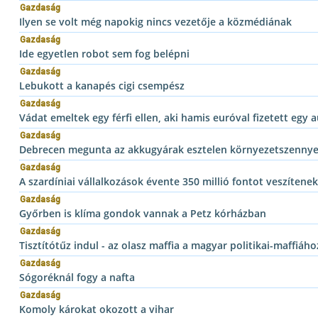
Gazdaság
Ilyen se volt még napokig nincs vezetője a közmédiának
Gazdaság
Ide egyetlen robot sem fog belépni
Gazdaság
Lebukott a kanapés cigi csempész
Gazdaság
Vádat emeltek egy férfi ellen, aki hamis euróval fizetett egy 
Gazdaság
Debrecen megunta az akkugyárak esztelen környezetszennye
Gazdaság
A szardíniai vállalkozások évente 350 millió fontot veszítenek
Gazdaság
Győrben is klíma gondok vannak a Petz kórházban
Gazdaság
Tisztítótűz indul - az olasz maffia a magyar politikai-maffiáh
Gazdaság
Sógoréknál fogy a nafta
Gazdaság
Komoly károkat okozott a vihar