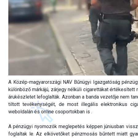
A Közép-magyarországi NAV Bűnügyi Igazgatóság pénzügyi 
különböző márkájú, zárjegy nélküli cigarettákat értékesített 
árukészletet lefoglalták. Azonban a banda vezetője nem tanul
tiltott tevékenységét, de most illegális elektronikus ciga
weboldalán és online csoportokban is .
A pénzügyi nyomozók meglepetés képpen júniusban visszat
foglaltak le. Az elkövetőket pénzmosás bűntett miatt gyanús