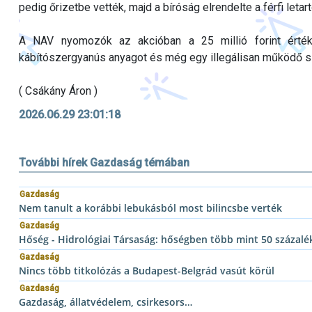
pedig őrizetbe vették, majd a bíróság elrendelte a férfi letar
A NAV nyomozók az akcióban a 25 millió forint értékbe
kábítószergyanús anyagot és még egy illegálisan működő sz
( Csákány Áron )
2026.06.29 23:01:18
További hírek Gazdaság témában
Gazdaság
Nem tanult a korábbi lebukásból most bilincsbe verték
Gazdaság
Hőség - Hidrológiai Társaság: hőségben több mint 50 százalék
Gazdaság
Nincs több titkolózás a Budapest-Belgrád vasút körül
Gazdaság
Gazdaság, állatvédelem, csirkesors…