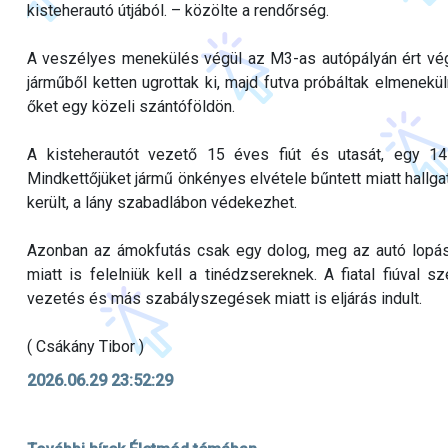
kisteherautó útjából. – közölte a rendőrség.
A veszélyes menekülés végül az M3-as autópályán ért véget
járműből ketten ugrottak ki, majd futva próbáltak elmenekül
őket egy közeli szántóföldön.
A kisteherautót vezető 15 éves fiút és utasát, egy 14 
Mindkettőjüket jármű önkényes elvétele bűntett miatt hallgat
került, a lány szabadlábon védekezhet.
Azonban az ámokfutás csak egy dolog, meg az autó lopás, 
miatt is felelniük kell a tinédzsereknek. A fiatal fiúval
vezetés és más szabályszegések miatt is eljárás indult.
( Csákány Tibor )
2026.06.29 23:52:29