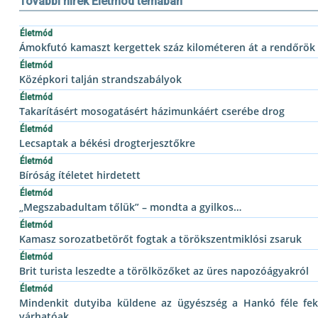
További hírek Életmód témában
Életmód
Ámokfutó kamaszt kergettek száz kilométeren át a rendőrök
Életmód
Középkori talján strandszabályok
Életmód
Takarításért mosogatásért házimunkáért cserébe drog
Életmód
Lecsaptak a békési drogterjesztőkre
Életmód
Bíróság ítéletet hirdetett
Életmód
„Megszabadultam tőlük” – mondta a gyilkos…
Életmód
Kamasz sorozatbetörőt fogtak a törökszentmiklósi zsaruk
Életmód
Brit turista leszedte a törölközőket az üres napozóágyakról
Életmód
Mindenkit dutyiba küldene az ügyészség a Hankó féle feke
várhatóak