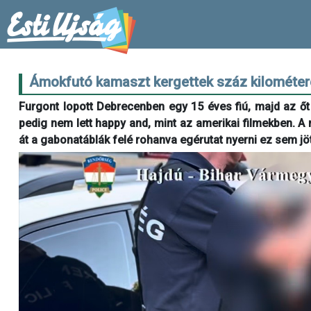
Ámokfutó kamaszt kergettek száz kilométere
Furgont lopott Debrecenben egy 15 éves fiú, majd az őt
pedig nem lett happy and, mint az amerikai filmekben. A 
át a gabonatáblák felé rohanva egérutat nyerni ez sem jöt