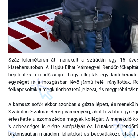
Száz kilométeren át menekült a sztrádán egy 15 éves
kisteherautóban. A Hajdú-Bihar Vármegyei Rendőr-főkapitá
bejelentés a rendőrségre, hogy elloptak egy kisteheraut
egységet is a mozgásban lévő jármű felé irányítottak. Rö
felkapcsolták a megkülönböztető jelzést, és megpróbálták m
A kamasz sofőr ekkor azonban a gázra lépett, és menekülni
Szabolcs-Szatmár-Bereg vármegyéig, ahol további egységek
értesítette a szomszédos megyék kollégáit. A menekülő kö
s sebességet is elérte autópályán és főutakon. A rendőr
biztonságban maradjon: lehajtókat és becsatlakozó utakat z