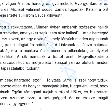
Útja végén Vilmos herceg és gyermekeik, György, Sarolta és
ole és Michael, valamint öccse, James fogadták. Katalin a brit
 teljesítette a „Három Csúcs Kihívást”.
űjtött a rákkutatásra. „Minden évben emberek százezrei hallják
 szavakat, amelyeket senki sem akar hallani” – írta a hercegnő
ezt követi, az egy olyan út, amely lényünk minden aspektusát
lmi, pszichológiai és spirituális. A kihívások hullámzó hatással
rátságokra, a munkára és a csendes pillanatokra, amelyeket
tainkkal. A rák nemcsak a testet érinti. Megváltoztatja a
 érzéseinket, és mélyreható hatással van az életünk minden
tapasztalatból tudom.”
csak kitartásról szól” – folytatja. „Arról is szól, hogy tudjuk,
kapcsolatban és hogyan maradjunk jelen, függetlenül attól, hogy
árunk. Együtt támogatni tudjuk a rákkal élőket, és biztosítani
ézzen szembe ezzel a betegséggel, és ne érezze magát
 nem vagy egyedül.”