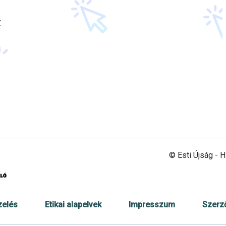
X
© Esti Újság - 
zelés
Etikai alapelvek
Impresszum
Szerz