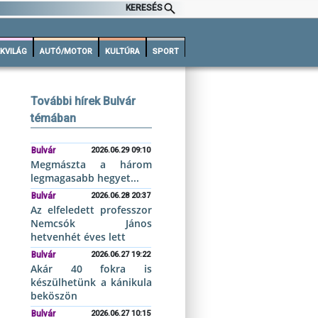
KERESÉS
KVILÁG
AUTÓ/MOTOR
KULTÚRA
SPORT
További hírek Bulvár
témában
Bulvár
2026.06.29 09:10
Megmászta a három
legmagasabb hegyet...
Bulvár
2026.06.28 20:37
Az elfeledett professzor
Nemcsók János
hetvenhét éves lett
Bulvár
2026.06.27 19:22
Akár 40 fokra is
készülhetünk a kánikula
beköszön
Bulvár
2026.06.27 10:15