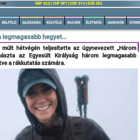
 van
GBP 422 | CHF 387 | USD 314 | EUR 362
BELFÖLD
GAZDASÁG
KÜLFÖLD
BULVÁR
ÉLETMÓD
GARDRÓB
GYERE
legmagasabb hegyet...
a múlt hétvégén teljesítette az úgynevezett „Három
mászta az Egyesült Királyság három legmagasabb
jtve a rákkutatás számára.