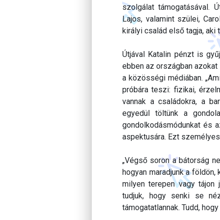
szolgálat támogatásával. 
Lajos, valamint szülei, Car
királyi család első tagja, aki
Útjával Katalin pénzt is gy
ebben az országban azokat a
a közösségi médiában. „Ami 
próbára teszi: fizikai, érze
vannak a családokra, a ba
egyedül töltünk a gondola
gondolkodásmódunkat és az
aspektusára. Ezt személyes 
„Végső soron a bátorság nem 
hogyan maradjunk a földön, 
milyen terepen vagy tájon j
tudjuk, hogy senki se n
támogatatlannak. Tudd, hogy