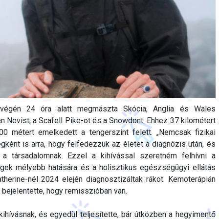
étvégén 24 óra alatt megmászta Skócia, Anglia és Wales
 Nevist, a Scafell Pike-ot és a Snowdont. Ehhez 37 kilométert
0 métert emelkedett a tengerszint felett. „Nemcsak fizikai
gként is arra, hogy felfedezzük az életet a diagnózis után, és
 a társadalomnak. Ezzel a kihívással szeretném felhívni a
gek mélyebb hatására és a holisztikus egészségügyi ellátás
therine-nél 2024 elején diagnosztizáltak rákot. Kemoterápián
n bejelentette, hogy remisszióban van.
kihívásnak, és egyedül teljesítette, bár útközben a hegyimentő