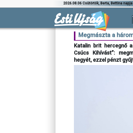
2026.08.06 Csütörtök, Berta, Bettina napja
Megmászta a három 
Katalin brit hercegnő 
Csúcs Kihívást”: meg
hegyét, ezzel pénzt gyű