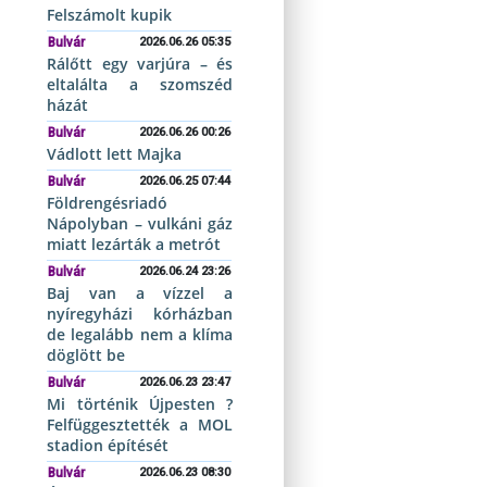
Felszámolt kupik
Bulvár
2026.06.26 05:35
Rálőtt egy varjúra – és
eltalálta a szomszéd
házát
Bulvár
2026.06.26 00:26
Vádlott lett Majka
Bulvár
2026.06.25 07:44
Földrengésriadó
Nápolyban – vulkáni gáz
miatt lezárták a metrót
Bulvár
2026.06.24 23:26
Baj van a vízzel a
nyíregyházi kórházban
de legalább nem a klíma
döglött be
Bulvár
2026.06.23 23:47
Mi történik Újpesten ?
Felfüggesztették a MOL
stadion építését
Bulvár
2026.06.23 08:30