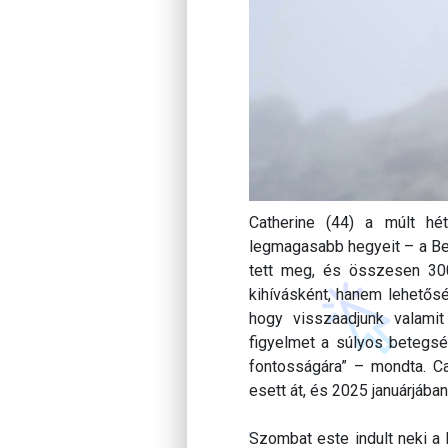
Catherine (44) a múlt h
legmagasabb hegyeit – a Ben
tett meg, és összesen 300
kihívásként, hanem lehetősé
hogy visszaadjunk valamit
figyelmet a súlyos betegsé
fontosságára” – mondta. Ca
esett át, és 2025 januárjába
Szombat este indult neki a 