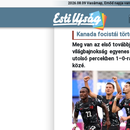
2026.08.09 Vasárnap, Emőd napja va
Kanada focistái tört
Meg van az első továbbj
világbajnokság egyene
utolsó percekben 1–0-ra
közé.