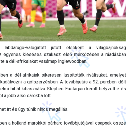
 labdarúgó-válogatott jutott elsőként a világbajnokság
 az egyenes kieséses szakasz első mérkőzésén a ráadásban
zte a dél-afrikaiakat vasárnap Inglewoodban.
en a dél-afrikaiak sikeresen lassították riválisukat, amelyet
kadályozni a gólszerzésben. A továbbjutás a 92. percben dőlt
édelmi hibát kihasználva Stephen Eustaquio került helyzetbe és
 a jobb alsó sarokba lőtt.
t írt és úgy tűnik nincs megállás.
ben a holland-marokkói párharc továbbjutójával csapnak össze