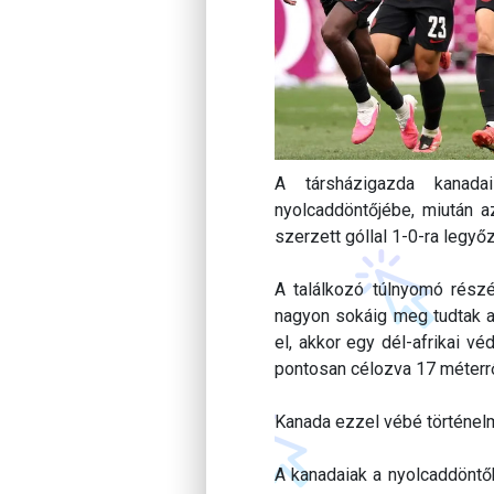
A társházigazda kanadai
nyolcaddöntőjébe, miután
szerzett góllal 1-0-ra legyő
A találkozó túlnyomó részéb
nagyon sokáig meg tudtak a
el, akkor egy dél-afrikai v
pontosan célozva 17 méterről
Kanada ezzel vébé történelme
A kanadaiak a nyolcaddöntő