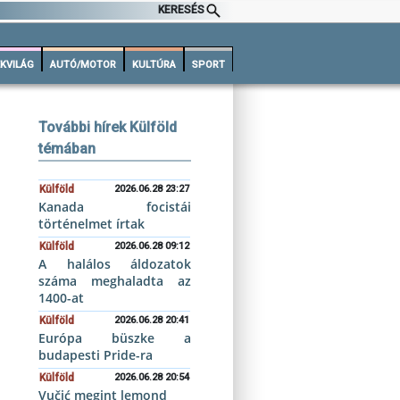
KERESÉS
KVILÁG
AUTÓ/MOTOR
KULTÚRA
SPORT
További hírek Külföld
témában
Külföld
2026.06.28 23:27
Kanada focistái
történelmet írtak
Külföld
2026.06.28 09:12
A halálos áldozatok
száma meghaladta az
1400-at
Külföld
2026.06.28 20:41
Európa büszke a
budapesti Pride-ra
Külföld
2026.06.28 20:54
Vučić megint lemond