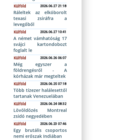
Külföld
2026.06.27 21:18
Ráleltek az elkóborolt
texasi zsiráfra a
levegőből
Külföld
2026.06.27 10:41
A német vámhatóság 17
svájci kartondobozt
foglalt le
Külföld
2026.06.26 06:07
Még egyszer a
földrengésről - A
kórházak már megteltek
Külföld
2026.06.25 07:18
Több tízezer halálesettől
tartanak Venezuelában
Külföld
2026.06.24 08:32
Lövöldözés Montreal
zsidó negyedében
Külföld
2026.06.23 07:46
Egy brutális csoportos
nemi erőszak Indiában