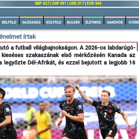
n
GBP 427 | CHF 391 | USD 317 | EUR 366
BELFÖLD
GAZDASÁG
KÜLFÖLD
BULVÁR
ÉLETMÓD
GARDRÓB
GYERE
énelmet írtak
utó a futball világbajnokságon. A 2026-os labdarúgó-
s kieséses szakaszának első mérkőzésén Kanada az
 legyőzte Dél-Afrikát, és ezzel bejutott a legjobb 16