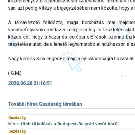
kezdeményezte a beruházással kapcsolatos titkosítás fel
van, azt pedig Vitézy a bejegyzésében nem közölte, hogy a k
A tárcavezető felidézte, maga beruházás már majdnem
vonatbefolyásoló rendszer még jelenleg is tesztelés alatt 
közös cél, hogy a hazai és európai előírások szerinti biz
tesztelése után, de a lehető leghamarabb elindulhasson a s
Nagy kérdés Kína engedi-e majd a nyilvánosságra hozatalát 
( G.M.)
2026.06.28 21:16:51
További hírek Gazdaság témában
Gazdaság
Nincs több titkolózás a Budapest-Belgrád vasút körül
Gazdaság