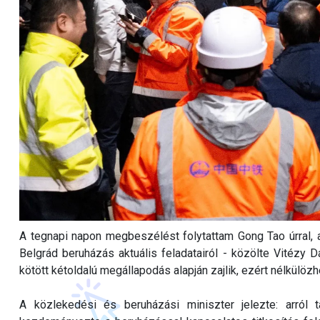
A tegnapi napon megbeszélést folytattam Gong Tao úrral,
Belgrád beruházás aktuális feladatairól - közölte Vitézy 
kötött kétoldalú megállapodás alapján zajlik, ezért nélkülözh
A közlekedési és beruházási miniszter jelezte: arról 