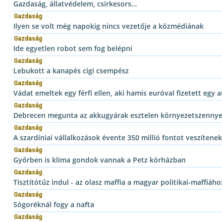
Gazdaság, állatvédelem, csirkesors…
Gazdaság
Ilyen se volt még napokig nincs vezetője a közmédiának
Gazdaság
Ide egyetlen robot sem fog belépni
Gazdaság
Lebukott a kanapés cigi csempész
Gazdaság
Vádat emeltek egy férfi ellen, aki hamis euróval fizetett egy 
Gazdaság
Debrecen megunta az akkugyárak esztelen környezetszennye
Gazdaság
A szardíniai vállalkozások évente 350 millió fontot veszítenek
Gazdaság
Győrben is klíma gondok vannak a Petz kórházban
Gazdaság
Tisztítótűz indul - az olasz maffia a magyar politikai-maffiáh
Gazdaság
Sógoréknál fogy a nafta
Gazdaság