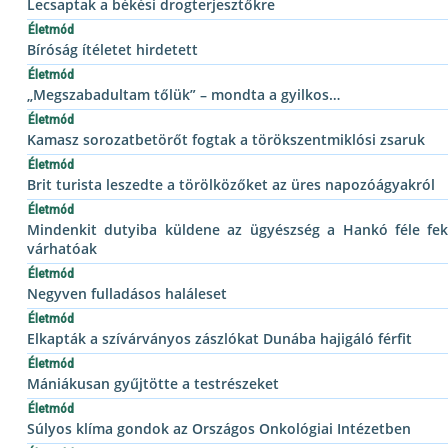
Lecsaptak a békési drogterjesztőkre
Életmód
Bíróság ítéletet hirdetett
Életmód
„Megszabadultam tőlük” – mondta a gyilkos…
Életmód
Kamasz sorozatbetörőt fogtak a törökszentmiklósi zsaruk
Életmód
Brit turista leszedte a törölközőket az üres napozóágyakról
Életmód
Mindenkit dutyiba küldene az ügyészség a Hankó féle feke
várhatóak
Életmód
Negyven fulladásos haláleset
Életmód
Elkapták a szívárványos zászlókat Dunába hajigáló férfit
Életmód
Mániákusan gyűjtötte a testrészeket
Életmód
Súlyos klíma gondok az Országos Onkológiai Intézetben