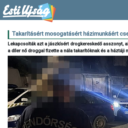
Takarításért mosogatásért házimunkáért cs
Lekapcsolták azt a jászkísért drogkereskedő asszonyt, aki 
a díler nő droggal fizette a nála takarítóknak és a háztáj