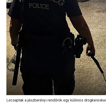
Lecsaptak a jászberényi rendőrök egy különös drogkereske