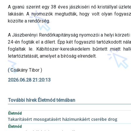
A gyanú szerint egy 38 éves jászkiséri nő kristállyal üzletelt
lakásán. A nyomozók megtudták, hogy volt olyan fogyasztó,
közölte a rendőrség.
A Jászberényi Rendőrkapitányság nyomozói a helyi körzeti 
24-én fogták el a dílert. Épp két fogyasztó tartózkodott ná
foglaltak le. Kábítószer-kereskedelem bűntett miatt ha
letartóztatását, amelyet a bíróság elrendelt.
( Csákány Tibor )
2026.06.28 21:20:13
További hírek Életmód témában
Életmód
Takarításért mosogatásért házimunkáért cserébe drog
Életmód