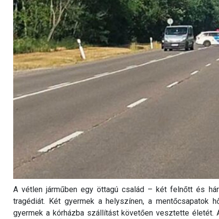
A vétlen járműben egy öttagú család – két felnőtt és há
tragédiát. Két gyermek a helyszínen, a mentőcsapatok h
gyermek a kórházba szállítást követően vesztette életét. A