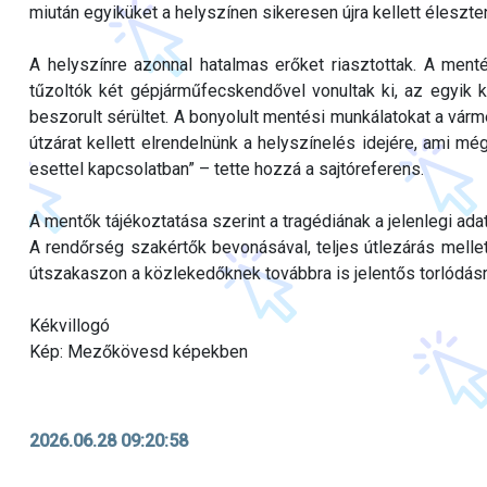
miután egyiküket a helyszínen sikeresen újra kellett éleszten
A helyszínre azonnal hatalmas erőket riasztottak. A men
tűzoltók két gépjárműfecskendővel vonultak ki, az egyik k
beszorult sérültet. A bonyolult mentési munkálatokat a várme
útzárat kellett elrendelnünk a helyszínelés idejére, ami mé
esettel kapcsolatban” – tette hozzá a sajtóreferens.
A mentők tájékoztatása szerint a tragédiának a jelenlegi adat
A rendőrség szakértők bevonásával, teljes útlezárás mellet
útszakaszon a közlekedőknek továbbra is jelentős torlódásr
Kékvillogó
Kép: Mezőkövesd képekben
2026.06.28 09:20:58