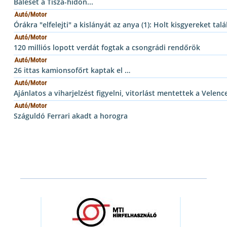
Baleset a Tisza-hídon...
Autó/Motor
Órákra "elfelejti" a kislányát az anya (1): Holt kisgyereket tal
Autó/Motor
120 milliós lopott verdát fogtak a csongrádi rendőrök
Autó/Motor
26 ittas kamionsofőrt kaptak el …
Autó/Motor
Ajánlatos a viharjelzést figyelni, vitorlást mentettek a Velenc
Autó/Motor
Száguldó Ferrari akadt a horogra