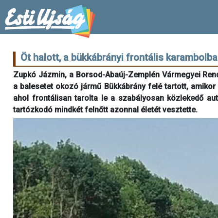
Öt halott, a bükkábrányi frontális karambolb
Zupkó Jázmin, a Borsod-Abaúj-Zemplén Vármegyei Rendő
a balesetet okozó jármű Bükkábrány felé tartott, amikor 
ahol frontálisan tarolta le a szabályosan közlekedő aut
tartózkodó mindkét felnőtt azonnal életét vesztette.