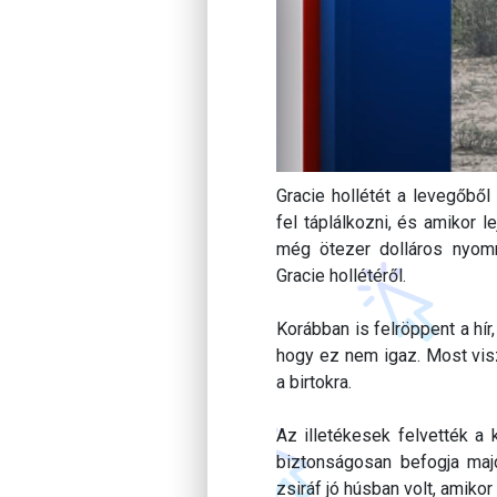
Gracie hollétét a levegőből
fel táplálkozni, és amikor l
még ötezer dolláros nyomrav
Gracie hollétéről.
Korábban is felröppent a hír
hogy ez nem igaz. Most vis
a birtokra.
Az illetékesek felvették a 
biztonságosan befogja majd
zsiráf jó húsban volt, amiko