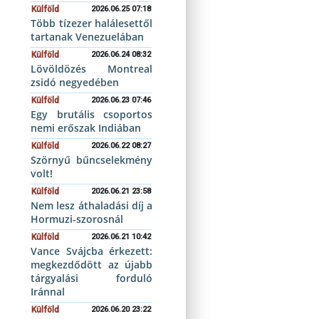
Külföld
2026.06.25 07:18
Több tízezer halálesettől
tartanak Venezuelában
Külföld
2026.06.24 08:32
Lövöldözés Montreal
zsidó negyedében
Külföld
2026.06.23 07:46
Egy brutális csoportos
nemi erőszak Indiában
Külföld
2026.06.22 08:27
Szörnyű bűncselekmény
volt!
Külföld
2026.06.21 23:58
Nem lesz áthaladási díj a
Hormuzi-szorosnál
Külföld
2026.06.21 10:42
Vance Svájcba érkezett:
megkezdődött az újabb
tárgyalási forduló
Iránnal
Külföld
2026.06.20 23:22