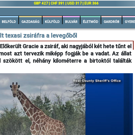
n
GBP 427 | CHF 391 | USD 317 | EUR 366
BELFÖLD
GAZDASÁG
KÜLFÖLD
BULVÁR
ÉLETMÓD
GARDRÓB
GYERE
lt texasi zsiráfra a levegőből
őkerült Gracie a zsiráf, aki nagyjából két hete tűnt el
ost azt tervezik miképp fogják be a vadat. Az állat
szökött el, néhány kilométerre a birtoktól találták