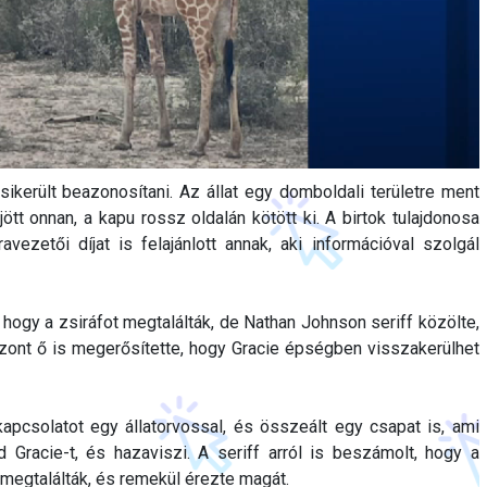
 sikerült beazonosítani. Az állat egy domboldali területre ment
ejött onnan, a kapu rossz oldalán kötött ki. A birtok tulajdonosa
ezetői díjat is felajánlott annak, aki információval szolgál
, hogy a zsiráfot megtalálták, de Nathan Johnson seriff közölte,
zont ő is megerősítette, hogy Gracie épségben visszakerülhet
kapcsolatot egy állatorvossal, és összeált egy csapat is, ami
 Gracie-t, és hazaviszi. A seriff arról is beszámolt, hogy a
r megtalálták, és remekül érezte magát.