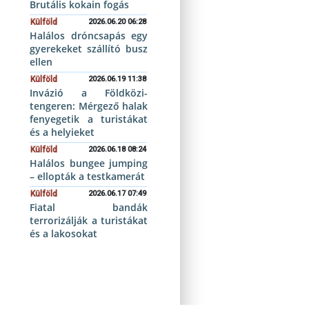
Brutális kokain fogás
Külföld
2026.06.20 06:28
Halálos dróncsapás egy
gyerekeket szállító busz
ellen
Külföld
2026.06.19 11:38
Invázió a Földközi-
tengeren: Mérgező halak
fenyegetik a turistákat
és a helyieket
Külföld
2026.06.18 08:24
Halálos bungee jumping
– ellopták a testkamerát
Külföld
2026.06.17 07:49
Fiatal bandák
terrorizálják a turistákat
és a lakosokat