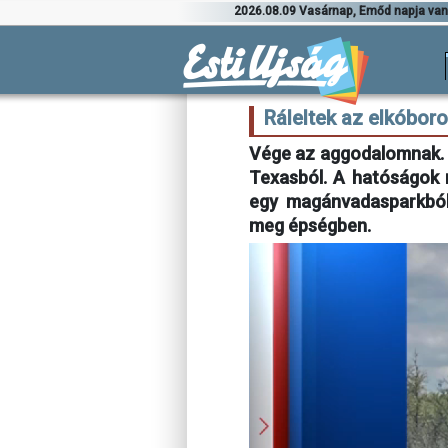
2026.08.09 Vasárnap, Emőd napja va
Ráleltek az elkóboro
Vége az aggodalomnak. El
Texasból. A hatóságok m
egy magánvadasparkból 
meg épségben.