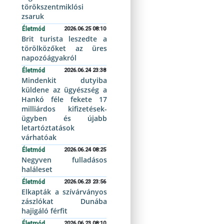
törökszentmiklósi
zsaruk
Életmód
2026.06.25 08:10
Brit turista leszedte a
törölközőket az üres
napozóágyakról
Életmód
2026.06.24 23:38
Mindenkit dutyiba
küldene az ügyészség a
Hankó féle fekete 17
milliárdos kifizetések-
ügyben és újabb
letartóztatások
várhatóak
Életmód
2026.06.24 08:25
Negyven fulladásos
haláleset
Életmód
2026.06.23 23:56
Elkapták a szívárványos
zászlókat Dunába
hajigáló férfit
Életmód
2026.06.23 08:10