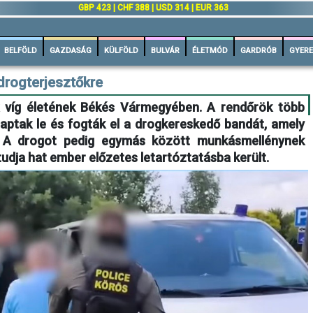
GBP 423 | CHF 388 | USD 314 | EUR 363
BELFÖLD
GAZDASÁG
KÜLFÖLD
BULVÁR
ÉLETMÓD
GARDRÓB
GYERE
drogterjesztőkre
 víg életének Békés Vármegyében. A rendőrök több
aptak le és fogták el a drogkereskedő bandát, amely
. A drogot pedig egymás között munkásmellénynek
 tudja hat ember előzetes letartóztatásba került.