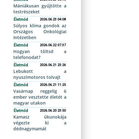
Mániákusan gyűjtötte a
testrészeket
Életmód
2026.06.23 04:08
Súlyos klíma gondok az
Országos Onkológiai
Intézetben
Életmód
2026.06.22 07:37
Hogyan töltsd a
telefonodat?
Életmód
2026.06.21 23:26
Lebukott a
nyuszimotoros tolvajt
Életmód
2026.06.21 11:25
Vasárnap reggelig 6
ember vesztette életét a
magyar utakon
Életmód
2026.06.20 23:50
Kamasz ükunokája
végezte ki a
dédnagymamát