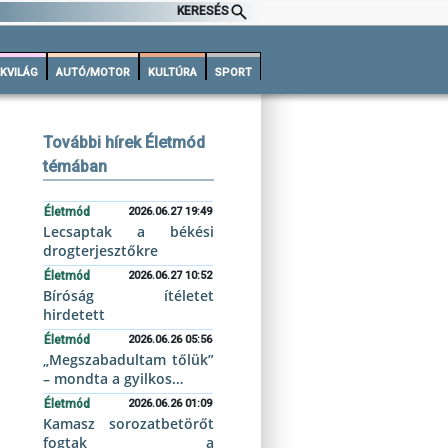
KERESÉS
KVILÁG
AUTÓ/MOTOR
KULTÚRA
SPORT
További hírek Életmód
témában
Életmód
2026.06.27 19:49
Lecsaptak a békési
drogterjesztőkre
Életmód
2026.06.27 10:52
Bíróság ítéletet
hirdetett
Életmód
2026.06.26 05:56
„Megszabadultam tőlük”
– mondta a gyilkos…
Életmód
2026.06.26 01:09
Kamasz sorozatbetörőt
fogtak a