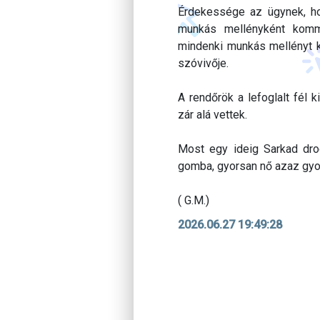
Érdekessége az ügynek, ho
munkás mellényként komm
mindenki munkás mellényt 
szóvivője.
A rendőrök a lefoglalt fél 
zár alá vettek.
Most egy ideig Sarkad drog
gomba, gyorsan nő azaz gyor
( G.M.)
2026.06.27 19:49:28