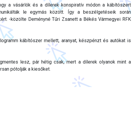
gy a vásárlók és a dílerek konspiratív módon a kábítószert
unikálták le egymás között. Így a beszélgetéseik során
kért. -közölte Deményné Tűri Zsanett a Békés Vármegyei RFK
kilogramm kábítószer mellett, aranyat, készpénzt és autókat is
mentes lesz, pár hétig csak, mert a dílerek olyanok mint a
san pótolják a kiesőket.