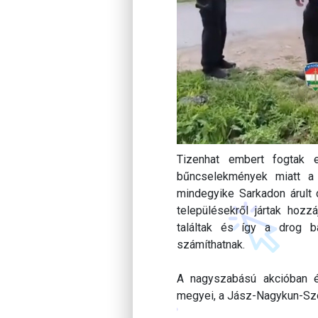
Tizenhat embert fogtak e
bűncselekmények miatt a
mindegyike Sarkadon árult 
településekről jártak hozz
találtak és így a drog ba
számíthatnak.
A nagyszabású akcióban é
megyei, a Jász-Nagykun-Szo