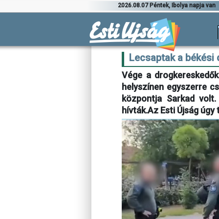
2026.08.07 Péntek, Ibolya napja van
Lecsaptak a békési 
Vége a drogkereskedők
helyszínen egyszerre cs
központja Sarkad volt
hívták.Az Esti Újság úgy