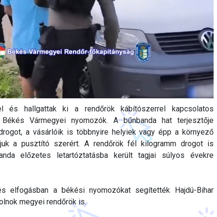
l és hallgattak ki a rendőrök kábítószerrel kapcsolatos
 Békés Vármegyei nyomozók. A bűnbanda hat terjesztője
drogot, a vásárlóik is többnyire helyiek vagy épp a környező
ájuk a pusztító szerért. A rendőrök fél kilogramm drogot is
nda előzetes letartóztatásba került tagjai súlyos évekre
s elfogásban a békési nyomozókat segítették Hajdú-Bihar
lnok megyei rendőrök is.