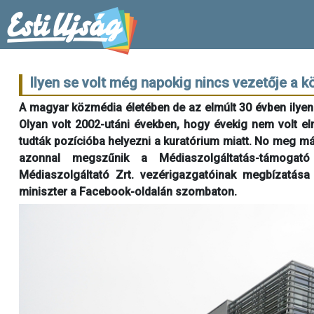
Ilyen se volt még napokig nincs vezetője a 
A magyar közmédia életében de az elmúlt 30 évben ilyen
Olyan volt 2002-utáni években, hogy évekig nem volt el
tudták pozícióba helyezni a kuratórium miatt. No meg má
azonnal megszűnik a Médiaszolgáltatás-támoga
Médiaszolgáltató Zrt. vezérigazgatóinak megbízatása –
miniszter a Facebook-oldalán szombaton.