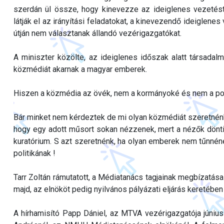
szerdán ül össze, hogy kinevezze az ideiglenes vezetést
látják el az irányítási feladatokat, a kinevezendő ideiglene
útján nem választanak állandó vezérigazgatókat.
A miniszter közölte, az ideiglenes időszak alatt társadal
közmédiát akarnak a magyar emberek.
Hiszen a közmédia az övék, nem a kormányoké és nem a poli
Bár minket nem kérdeztek de mi olyan közmédiát szeretnénk
hogy egy adott műsort sokan nézzenek, mert a nézők döntik
kuratórium. S azt szeretnénk, ha olyan emberek nem tűnnének
politikának !
Tarr Zoltán rámutatott, a Médiatanács tagjainak megbízatás
majd, az elnököt pedig nyilvános pályázati eljárás keretében 
A hírhamisító Papp Dániel, az MTVA vezérigazgatója jún