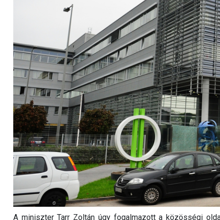
A miniszter Tarr Zoltán úgy fogalmazott a közösségi old