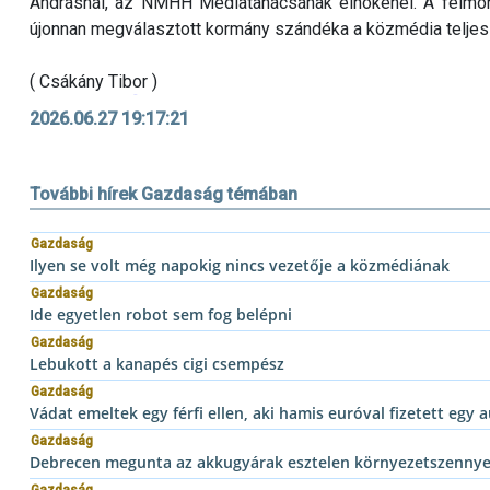
Andrásnál, az NMHH Médiatanácsának elnökénél. A felmond
újonnan megválasztott kormány szándéka a közmédia teljes 
( Csákány Tibor )
2026.06.27 19:17:21
További hírek Gazdaság témában
Gazdaság
Ilyen se volt még napokig nincs vezetője a közmédiának
Gazdaság
Ide egyetlen robot sem fog belépni
Gazdaság
Lebukott a kanapés cigi csempész
Gazdaság
Vádat emeltek egy férfi ellen, aki hamis euróval fizetett egy 
Gazdaság
Debrecen megunta az akkugyárak esztelen környezetszennye
Gazdaság