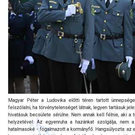
Magyar Péter a Ludovika előtti téren tartott ünnepség
felszólalni, ha törvénytelenséget látnak, legyen tartásuk jele
hivatásuk becsülete sérülne. Nem annak kell félnie, aki a tö
helyzetével. Az egyenruha a hazánkat szolgálja, nem 
hatalmasoké - fogalmazott a kormányfő. Hangsúlyozta: az 