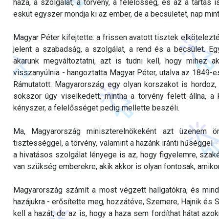
haza, a szolgálat, a törvény, a felelősség, és az a tartás 
esküt egyszer mondja ki az ember, de a becsületet, nap mint 
Magyar Péter kifejtette: a frissen avatott tisztek elkötelezt
jelent a szabadság, a szolgálat, a rend és a becsület. E
akarunk megváltoztatni, azt is tudni kell, hogy mihez
visszanyúlnia - hangoztatta Magyar Péter, utalva az 1849
Rámutatott: Magyarország egy olyan korszakot is hordoz, 
sokszor úgy viselkedett, mintha a törvény felett állna, a 
kényszer, a felelősséget pedig mellette beszéli.
Ma, Magyarország miniszterelnökeként azt üzenem önö
tisztességgel, a törvény, valamint a hazánk iránti hűséggel
a hivatásos szolgálat lényege is az, hogy figyelemre, sza
van szükség emberekre, akik akkor is olyan fontosak, amik
Magyarország számít a most végzett hallgatókra, és min
hazájukra - erősítette meg, hozzátéve, Szemere, Hajnik és
kell a hazát, de az is, hogy a haza sem fordíthat hátat a