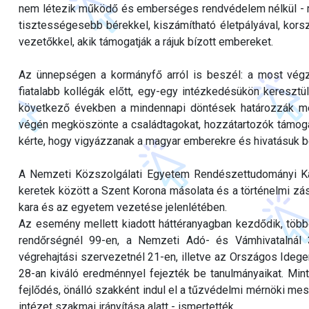
nem létezik működő és emberséges rendvédelem nélkül - mu
tisztességesebb bérekkel, kiszámítható életpályával, kor
vezetőkkel, akik támogatják a rájuk bízott embereket.
Az ünnepségen a kormányfő arról is beszél: a most végz
fiatalabb kollégák előtt, egy-egy intézkedésükön kereszt
következő években a mindennapi döntések határozzák me
végén megköszönte a családtagokat, hozzátartozók támogatá
kérte, hogy vigyázzanak a magyar emberekre és hivatásuk b
A Nemzeti Közszolgálati Egyetem Rendészettudományi Kará
keretek között a Szent Korona másolata és a történelmi zás
kara és az egyetem vezetése jelenlétében.
Az esemény mellett kiadott háttéranyagban kezdődik, többe
rendőrségnél 99-en, a Nemzeti Adó- és Vámhivatalnál 3
végrehajtási szervezetnél 21-en, illetve az Országos Ideg
28-an kiváló eredménnyel fejezték be tanulmányaikat. Mint 
fejlődés, önálló szakként indul el a tűzvédelmi mérnöki m
intézet szakmai irányítása alatt - ismertették.