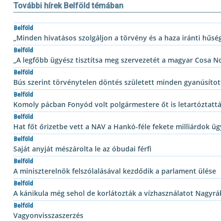
További hírek Belföld témában
Belföld
„Minden hivatásos szolgáljon a törvény és a haza iránti hűsé
Belföld
„A legfőbb ügyész tisztítsa meg szervezetét a magyar Cosa No
Belföld
Bús szerint törvénytelen döntés született minden gyanúsított
Belföld
Komoly pácban Fonyód volt polgármestere őt is letartóztatt
Belföld
Hat főt őrizetbe vett a NAV a Hankó-féle fekete milliárdok ü
Belföld
Saját anyját mészárolta le az óbudai férfi
Belföld
A miniszterelnök felszólalásával kezdődik a parlament ülése
Belföld
A kánikula még sehol de korlátozták a vízhasználatot Nagyr
Belföld
Vagyonvisszaszerzés