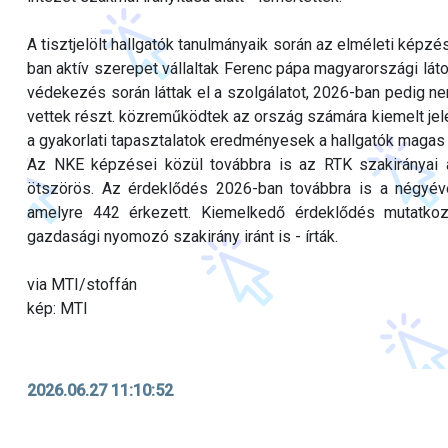
A tisztjelölt hallgatók tanulmányaik során az elméleti képz
ban aktív szerepet vállaltak Ferenc pápa magyarországi lát
védekezés során láttak el a szolgálatot, 2026-ban pedig n
vettek részt. közreműködtek az ország számára kiemelt jel
a gyakorlati tapasztalatok eredményesek a hallgatók magas
Az NKE képzései közül továbbra is az RTK szakirányai a
ötszörös. Az érdeklődés 2026-ban továbbra is a négyéve
amelyre 442 érkezett. Kiemelkedő érdeklődés mutatkoz
gazdasági nyomozó szakirány iránt is - írták.
via MTI/stoffán
kép: MTI
2026.06.27 11:10:52