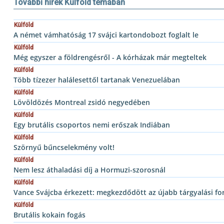
További hírek Külföld témában
Külföld
A német vámhatóság 17 svájci kartondobozt foglalt le
Külföld
Még egyszer a földrengésről - A kórházak már megteltek
Külföld
Több tízezer halálesettől tartanak Venezuelában
Külföld
Lövöldözés Montreal zsidó negyedében
Külföld
Egy brutális csoportos nemi erőszak Indiában
Külföld
Szörnyű bűncselekmény volt!
Külföld
Nem lesz áthaladási díj a Hormuzi-szorosnál
Külföld
Vance Svájcba érkezett: megkezdődött az újabb tárgyalási fo
Külföld
Brutális kokain fogás