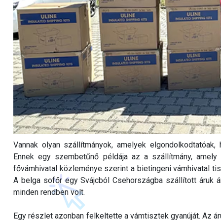
Vannak olyan szállítmányok, amelyek elgondolkodtatóak, h
Ennek egy szembetűnő példája az a szállítmány, amely 
fővámhivatal közleménye szerint a bietingeni vámhivatal ti
A belga sofőr egy Svájcból Csehországba szállított áruk á
minden rendben volt.
Egy részlet azonban felkeltette a vámtisztek gyanúját. Az ár