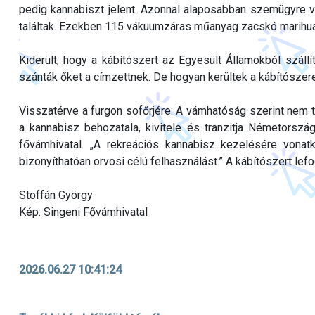
pedig kannabiszt jelent. Azonnal alaposabban szemügyre v
találtak. Ezekben 115 vákuumzáras műanyag zacskó marihu
Kiderült, hogy a kábítószert az Egyesült Államokból szállí
szánták őket a címzettnek. De hogyan kerültek a kábítószer
Visszatérve a furgon sofőrjére: A vámhatóság szerint nem tud
a kannabisz behozatala, kivitele és tranzitja Németorszá
fővámhivatal. „A rekreációs kannabisz kezelésére vonat
bizonyíthatóan orvosi célú felhasználást.” A kábítószert lefog
Stoffán György
Kép: Singeni Fővámhivatal
2026.06.27 10:41:24