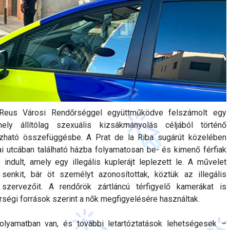
eus Városi Rendőrséggel együttműködve felszámolt egy
mely állítólag szexuális kizsákmányolás céljából történő
ható összefüggésbe. A Prat de la Riba sugárút közelében
lai utcában található házba folyamatosan be- és kimenő férfiak
ndult, amely egy illegális kuplerájt leplezett le. A művelet
senkit, bár öt személyt azonosítottak, köztük az illegális
 szervezőit. A rendőrök zártláncú térfigyelő kamerákat is
rségi források szerint a nők megfigyelésére használtak.
lyamatban van, és további letartóztatások lehetségesek –