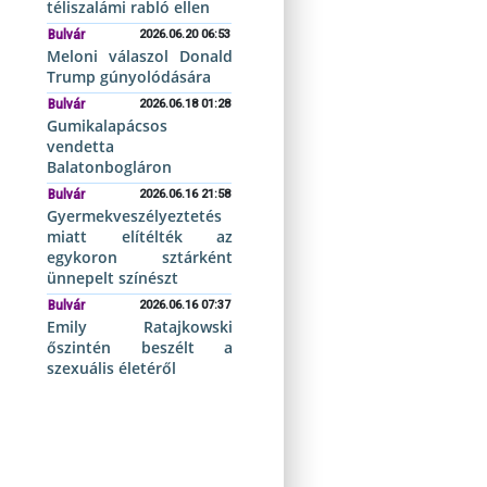
téliszalámi rabló ellen
Bulvár
2026.06.20 06:53
Meloni válaszol Donald
Trump gúnyolódására
Bulvár
2026.06.18 01:28
Gumikalapácsos
vendetta
Balatonbogláron
Bulvár
2026.06.16 21:58
Gyermekveszélyeztetés
miatt elítélték az
egykoron sztárként
ünnepelt színészt
Bulvár
2026.06.16 07:37
Emily Ratajkowski
őszintén beszélt a
szexuális életéről