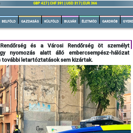
n
GBP 427 | CHF 391 | USD 317 | EUR 366
BELFÖLD
GAZDASÁG
KÜLFÖLD
BULVÁR
ÉLETMÓD
GARDRÓB
GYERE
Rendőrség és a Városi Rendőrség öt személyt
egy nyomozás alatt álló embercsempész-hálózat
és további letartóztatások sem kizártak.