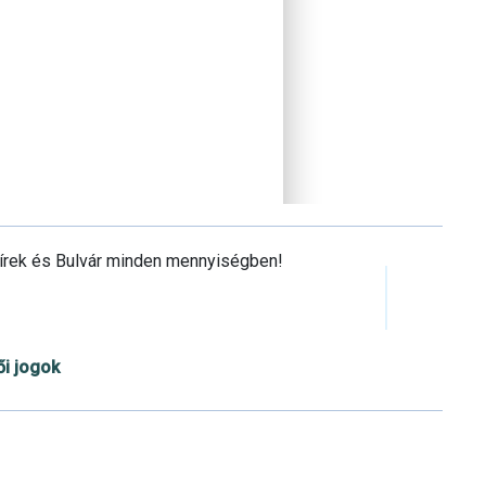
Hírek és Bulvár minden mennyiségben!
ői jogok
Cookie beállítások testre szabása