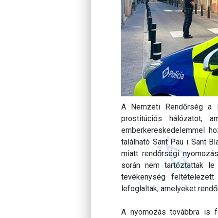
A Nemzeti Rendőrség a R
prostitúciós hálózatot, a
emberkereskedelemmel hoz
található Sant Pau i Sant B
miatt rendőrségi nyomozás i
során nem tartóztattak le 
tevékenység feltételezett
lefoglaltak, amelyeket rendő
A nyomozás továbbra is fo