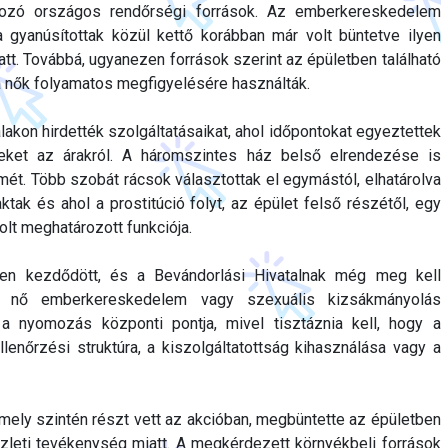
tkozó országos rendőrségi források. Az emberkereskedelem
a gyanúsítottak közül kettő korábban már volt büntetve ilyen
t. Továbbá, ugyanezen források szerint az épületben található
a nők folyamatos megfigyelésére használták.
lakon hirdették szolgáltatásaikat, ahol időpontokat egyeztettek
leket az árakról. A háromszintes ház belső elrendezése is
lmét. Több szobát rácsok választottak el egymástól, elhatárolva
laktak és ahol a prostitúció folyt, az épület felső részétől, egy
olt meghatározott funkciója.
ben kezdődött, és a Bevándorlási Hivatalnak még meg kell
om nő emberkereskedelem vagy szexuális kizsákmányolás
 a nyomozás központi pontja, mivel tisztáznia kell, hogy a
ellenőrzési struktúra, a kiszolgáltatottság kihasználása vagy a
ely szintén részt vett az akcióban, megbüntette az épületben
 üzleti tevékenység miatt. A megkérdezett környékbeli források