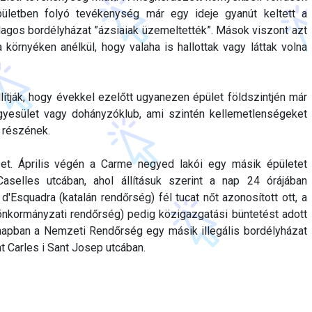
ületben folyó tevékenység már egy ideje gyanút keltett a
ólagos bordélyházat ”ázsiaiak üzemeltették”. Mások viszont azt
a környéken anélkül, hogy valaha is hallottak vagy láttak volna
ítják, hogy évekkel ezelőtt ugyanezen épület földszintjén már
yesület vagy dohányzóklub, ami szintén kellemetlenségeket
 részének.
et. Április végén a Carme negyed lakói egy másik épületet
Caselles utcában, ahol állításuk szerint a nap 24 órájában
d'Esquadra (katalán rendőrség) fél tucat nőt azonosított ott, a
önkormányzati rendőrség) pedig közigazgatási büntetést adott
ónapban a Nemzeti Rendőrség egy másik illegális bordélyházat
nt Carles i Sant Josep utcában.