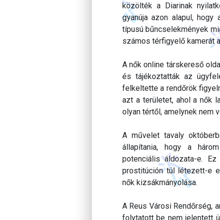
közölték a Diarinak nyila
gyanúja azon alapul, hogy 
típusú bűncselekmények miat
számos térfigyelő kamerát 
A nők online társkereső olda
és tájékoztatták az ügyfe
felkeltette a rendőrök figye
azt a területet, ahol a nők 
olyan tértől, amelynek nem v
A művelet tavaly október
állapítania, hogy a hár
potenciális áldozata-e. Ez
prostitúción túl létezett-e 
nők kizsákmányolása.
A Reus Városi Rendőrség, am
folytatott be nem jelentett