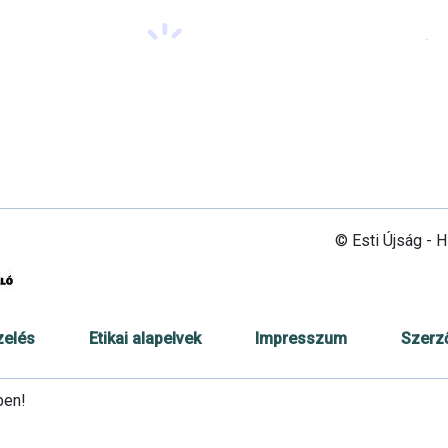
© Esti Újság - 
zelés
Etikai alapelvek
Impresszum
Szerz
ben!