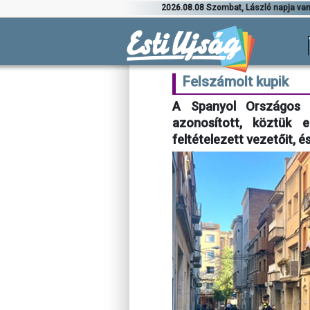
2026.08.08 Szombat, László napja va
Felszámolt kupik
A Spanyol Országos 
azonosított, köztük 
feltételezett vezetőit, 