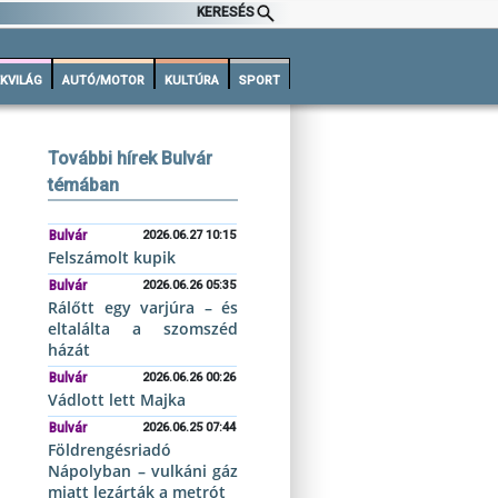
KERESÉS
KVILÁG
AUTÓ/MOTOR
KULTÚRA
SPORT
További hírek Bulvár
témában
Bulvár
2026.06.27 10:15
Felszámolt kupik
Bulvár
2026.06.26 05:35
Rálőtt egy varjúra – és
eltalálta a szomszéd
házát
Bulvár
2026.06.26 00:26
Vádlott lett Majka
Bulvár
2026.06.25 07:44
Földrengésriadó
Nápolyban – vulkáni gáz
miatt lezárták a metrót