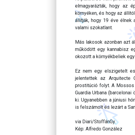
elmagyarázták, hogy az ép
környéken, és hogy az állít
állítják, hogy 19 éve élnek 
valami szokatlant.
Más lakosok azonban azt áll
működött egy kannabisz eg
okozott a környékbeliek egy
Ez nem egy elszigetelt es
jelentettek az Arquitecte 
prostitúció folyt. A Mossos 
Guardia Urbana (barcelonai 
ki. Ugyanebben a júniusi h
is felszámolt és lezárt a Sa
via Diari/StoffánGy.
Kép: Alfredo González