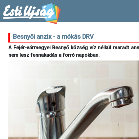
Besnyői anzix - a mókás DRV
A Fejér-vármegyei Besnyő község víz nélkül maradt anna
nem lesz fennakadás a forró napokban.