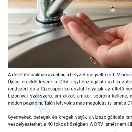
A délelőtti órákban azonban a helyzet megváltozott. Minden 
Újság érdeklődésére a DRV Ügyfélszolgálata azt közölte,
rendszert és a tűzcsapon keresztül folyatják az éltető n
bizonnyal szakszerű, ám akkor, amikor spórolni kellene, 
módon pazarolni. Talán lett volna más megoldás is, amit a 
Gyermekek, betegek és öregek várják a vízszolgáltatás ism
veszélyeztethet, a 40 fokos hőségben. A DRV ismét nem áll a