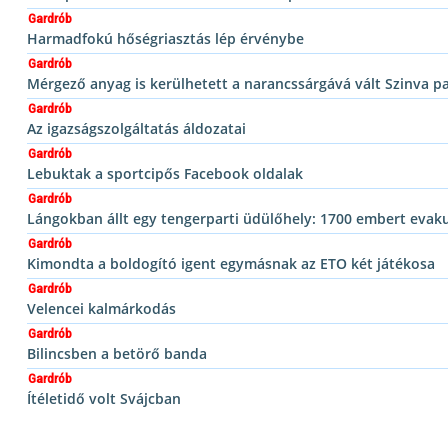
Gardrób
Harmadfokú hőségriasztás lép érvénybe
Gardrób
Mérgező anyag is kerülhetett a narancssárgává vált Szinva p
Gardrób
Az igazságszolgáltatás áldozatai
Gardrób
Lebuktak a sportcipős Facebook oldalak
Gardrób
Lángokban állt egy tengerparti üdülőhely: 1700 embert evaku
Gardrób
Kimondta a boldogító igent egymásnak az ETO két játékosa
Gardrób
Velencei kalmárkodás
Gardrób
Bilincsben a betörő banda
Gardrób
Ítéletidő volt Svájcban