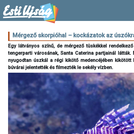
Mérgező skorpióhal – kockázatok az úszókr
Egy látványos színű, de mérgező tüskékkel rendelkező 
tengerparti városának, Santa Caterina partjainál látták. 
nyugodtan úszkál a régi kikötő medencéjében kikötött h
búvárai jelentették és filmezték le sekély vízben.