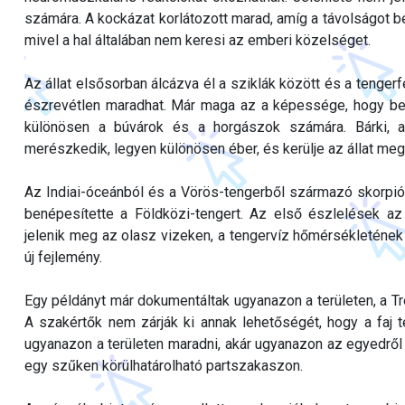
számára. A kockázat korlátozott marad, amíg a távolságot be
mivel a hal általában nem keresi az emberi közelséget.
Az állat elsősorban álcázva él a sziklák között és a tenger
észrevétlen maradhat. Már maga az a képessége, hogy be
különösen a búvárok és a horgászok számára. Bárki, a
merészkedik, legyen különösen éber, és kerülje az állat meg
Az Indiai-óceánból és a Vörös-tengerből származó skorpióh
benépesítette a Földközi-tengert. Az első észlelések a
jelenik meg az olasz vizeken, a tengervíz hőmérsékletének
új fejlemény.
Egy példányt már dokumentáltak ugyanazon a területen, a Tr
A szakértők nem zárják ki annak lehetőségét, hogy a faj t
ugyanazon a területen maradni, akár ugyanazon az egyedről
egy szűken körülhatárolható partszakaszon.