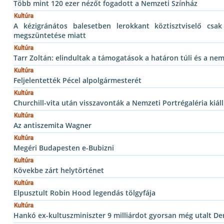
Több mint 120 ezer nézőt fogadott a Nemzeti Színház
Kultúra
A kézigránátos balesetben lerokkant köztisztviselő cs
megszüntetése miatt
Kultúra
Tarr Zoltán: elindultak a támogatások a határon túli és a nem
Kultúra
Feljelentették Pécel alpolgármesterét
Kultúra
Churchill-vita után visszavonták a Nemzeti Portrégaléria kiáll
Kultúra
Az antiszemita Wagner
Kultúra
Megéri Budapesten e-Bubizni
Kultúra
Kövekbe zárt helytörténet
Kultúra
Elpusztult Robin Hood legendás tölgyfája
Kultúra
Hankó ex-kultuszminiszter 9 milliárdot gyorsan még utalt De