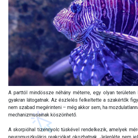
A parttól mindössze néhány méterre, egy olyan területen
gyakran látogatnak. Az észlelés felkeltette a szakértők fig
nem szabad megérinteni – még akkor sem, ha mozdulatlannak
mechanizmusainak köszönhető.
A skorpióhal tizennyolc tüskével rendelkezik, amelyek mé
neuromuszkuláris reakciókat okozhatnak. Jelenléte nem jel