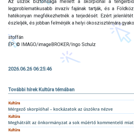
Az úszók biztonsága mellett a skorpióhal a tengerbi
legproblematikusabb invazív fajának tartják, és a Földk
hatékonyan megfékezhetnék a terjedését. Ezért jelenlété
észleljék, és jobban felmérjék a helyi ökoszisztémára gyakor
stoffán
ÉP: © IMAGO/imageBROKER/Ingo Schulz
2026.06.26 06:25:46
További hírek Kultúra témában
Kultúra
Mérgező skorpióhal – kockázatok az úszókra nézve
Kultúra
Meghátrált az önkormányzat a sok műértő kommentelő miatt
Kultúra