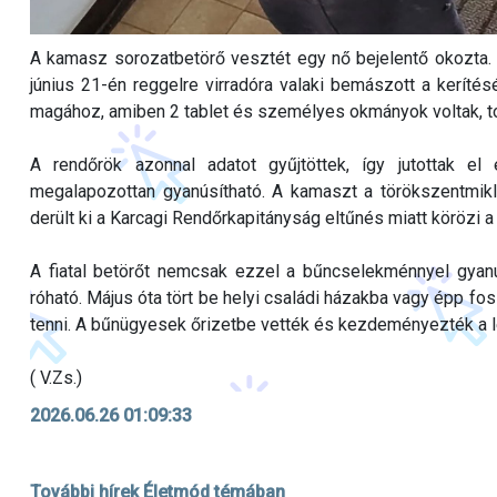
A kamasz sorozatbetörő vesztét egy nő bejelentő okozta. E
június 21-én reggelre virradóra valaki bemászott a kerítésé
magához, amiben 2 tablet és személyes okmányok voltak, tová
A rendőrök azonnal adatot gyűjtöttek, így jutottak e
megalapozottan gyanúsítható. A kamaszt a törökszentmiklós
derült ki a Karcagi Rendőrkapitányság eltűnés miatt körözi a
A fiatal betörőt nemcsak ezzel a bűncselekménnyel gyanú
róható. Május óta tört be helyi családi házakba vagy épp fos
tenni. A bűnügyesek őrizetbe vették és kezdeményezték a l
( V.Zs.)
2026.06.26 01:09:33
További hírek Életmód témában