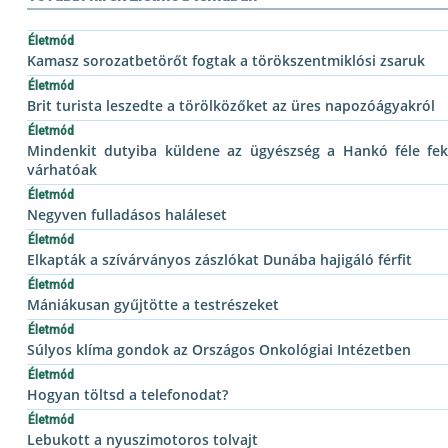
Életmód
Kamasz sorozatbetörőt fogtak a törökszentmiklósi zsaruk
Életmód
Brit turista leszedte a törölközőket az üres napozóágyakról
Életmód
Mindenkit dutyiba küldene az ügyészség a Hankó féle feke
várhatóak
Életmód
Negyven fulladásos haláleset
Életmód
Elkapták a szívárványos zászlókat Dunába hajigáló férfit
Életmód
Mániákusan gyűjtötte a testrészeket
Életmód
Súlyos klíma gondok az Országos Onkológiai Intézetben
Életmód
Hogyan töltsd a telefonodat?
Életmód
Lebukott a nyuszimotoros tolvajt