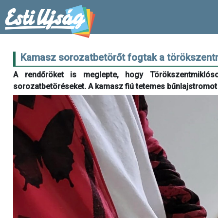
Kamasz sorozatbetörőt fogtak a törökszentm
A rendőröket is meglepte, hogy Törökszentmikló
sorozatbetöréseket. A kamasz fiú tetemes bűnlajstromot 