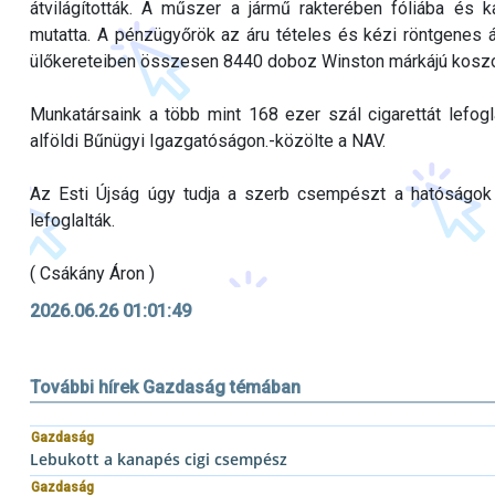
átvilágították. A műszer a jármű rakterében fóliába és 
mutatta. A pénzügyőrök az áru tételes és kézi röntgenes á
ülőkereteiben összesen 8440 doboz Winston márkájú koszovó
Munkatársaink a több mint 168 ezer szál cigarettát lefogla
alföldi Bűnügyi Igazgatóságon.-közölte a NAV.
Az Esti Újság úgy tudja a szerb csempészt a hatóságok
lefoglalták.
( Csákány Áron )
2026.06.26 01:01:49
További hírek Gazdaság témában
Gazdaság
Lebukott a kanapés cigi csempész
Gazdaság