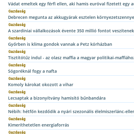
Vádat emeltek egy férfi ellen, aki hamis euróval fizetett egy 
Gazdaság
Debrecen megunta az akkugyárak esztelen környezetszennye
Gazdaság
A szardíniai vállalkozások évente 350 millió fontot veszítenek
Gazdaság
Győrben is klíma gondok vannak a Petz kórházban
Gazdaság
Tisztítótűz indul - az olasz maffia a magyar politikai-maffiáh
Gazdaság
Sógoréknál fogy a nafta
Gazdaság
Komoly károkat okozott a vihar
Gazdaság
Lecsaptak a bizonyítvány hamisító bűnbandára
Gazdaság
Nébih: hétfőn kezdődik a nyári szezonális élelmiszerlánc-elle
Gazdaság
Kimeríthetetlen energiaforrás
Gazdaság