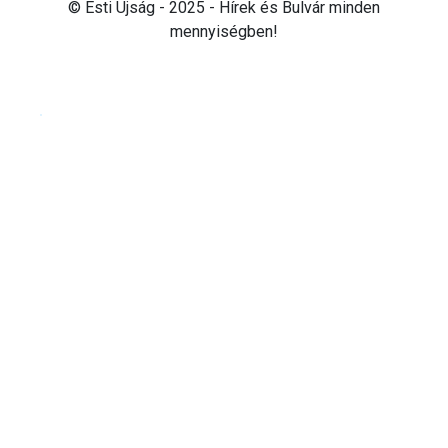
© Esti Újság - 2025 - Hírek és Bulvár minden
mennyiségben!
Cookie beállítások testre szabása