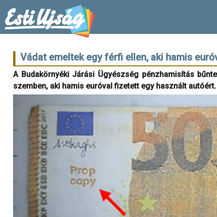
Vádat emeltek egy férfi ellen, aki hamis euróv
A Budakörnyéki Járási Ügyészség pénzhamisítás bűntet
szemben, aki hamis euróval fizetett egy használt autóért.