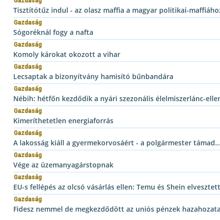
Gazdaság
Tisztítótűz indul - az olasz maffia a magyar politikai-maffiáh
Gazdaság
Sógoréknál fogy a nafta
Gazdaság
Komoly károkat okozott a vihar
Gazdaság
Lecsaptak a bizonyítvány hamisító bűnbandára
Gazdaság
Nébih: hétfőn kezdődik a nyári szezonális élelmiszerlánc-elle
Gazdaság
Kimeríthetetlen energiaforrás
Gazdaság
A lakosság kiáll a gyermekorvosáért - a polgármester támad..
Gazdaság
Vége az üzemanyagárstopnak
Gazdaság
EU-s fellépés az olcsó vásárlás ellen: Temu és Shein elveszt
Gazdaság
Fidesz nemmel de megkezdődött az uniós pénzek hazahozatal