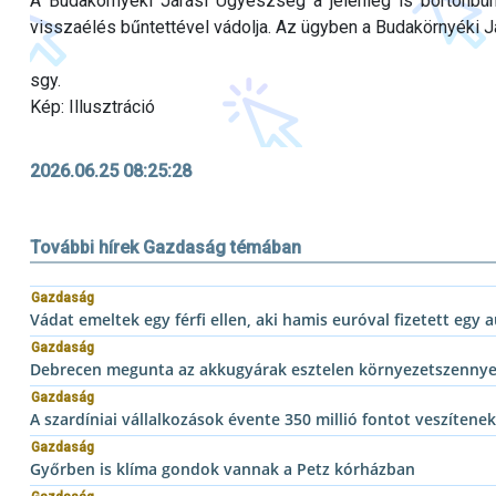
A Budakörnyéki Járási Ügyészség a jelenleg is börtönbünt
visszaélés bűntettével vádolja. Az ügyben a Budakörnyéki J
sgy.
Kép: Illusztráció
2026.06.25 08:25:28
További hírek Gazdaság témában
Gazdaság
Vádat emeltek egy férfi ellen, aki hamis euróval fizetett egy 
Gazdaság
Debrecen megunta az akkugyárak esztelen környezetszennye
Gazdaság
A szardíniai vállalkozások évente 350 millió fontot veszítenek
Gazdaság
Győrben is klíma gondok vannak a Petz kórházban