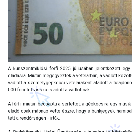
A kunszentmiklósi férfi 2025 júliusában jelentkezett egy
eladásra. Miután megegyeztek a vételárban, a vádlott közölte,
vádlott a személygépkocsi vételáraként átadott a tulajdon
000 forintot vissza is adott a vádlottnak.
A férfi, miután becsapta a sértettet, a gépkocsira egy másik
eladó csak másnap vette észre, hogy a bankjegyek hamisak,
tett a rendőrségen - írták.